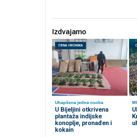
Izdvajamo
CRNA HRONIKA
Uhapšena jedna osoba
M
​U Bijeljini otkrivena
U
plantaža indijske
K
konoplje, pronađen i
u
kokain