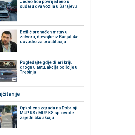
Јedno lice povrijeđeno u
sudaru dva vozila u Sarajevu
Bešlić pronađen mrtav u
zatvoru, djevojke iz Banjaluke
dovodio za prostituciju
Pogledajte gdje dileri kriju
drogu u autu, akcija policije u
Trebinju
jčitanije
Opkoljena zgrada na Dobrinji:
MUP RS i MUP KS sprovode
zajedničku akciju