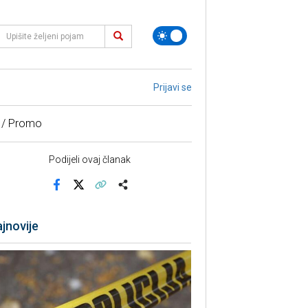
Prijavi se
 / Promo
Podijeli ovaj članak
Facebook
X
Kopiraj link
Više
jnovije