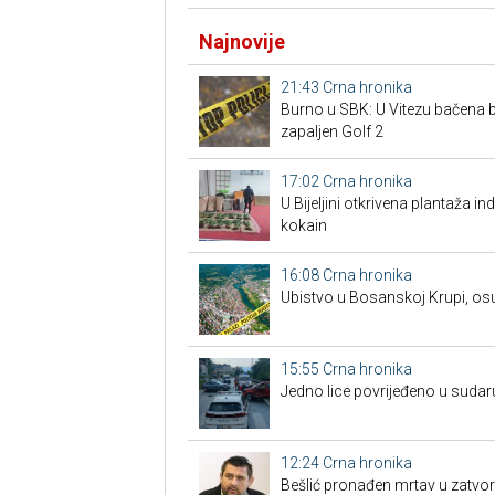
Najnovije
21:43
Crna hronika
Burno u SBK: U Vitezu bačena
zapaljen Golf 2
17:02
Crna hronika
​U Bijeljini otkrivena plantaža i
kokain
16:08
Crna hronika
Ubistvo u Bosanskoj Krupi, os
15:55
Crna hronika
Јedno lice povrijeđeno u sudar
12:24
Crna hronika
Bešlić pronađen mrtav u zatvor