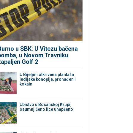
Burno u SBK: U Vitezu bačena
bomba, u Novom Travniku
zapaljen Golf 2
​U Bijeljini otkrivena plantaža
indijske konoplje, pronađen i
kokain
Ubistvo u Bosanskoj Krupi,
osumnjičeno lice uhapšeno