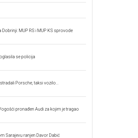
a Dobrinji: MUP RS i MUP KS sprovode
oglasila se policija
tradali Porsche, taksi vozilo...
ogošći pronađen Audi za kojim je tragao
om Sarajevu ranjen Davor Dabić