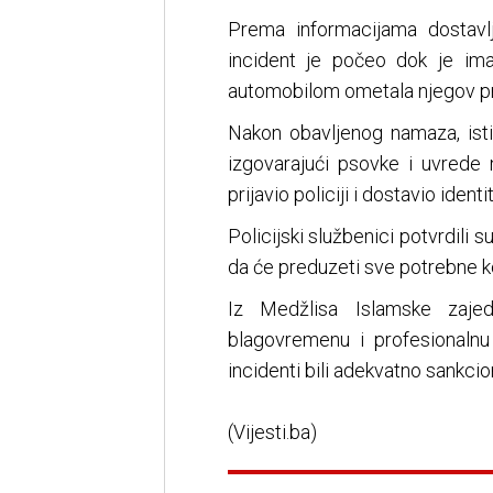
Prema informacijama dostavl
incident je počeo dok je im
automobilom ometala njegov pro
Nakon obavljenog namaza, ist
izgovarajući psovke i uvrede 
prijavio policiji i dostavio iden
Policijski službenici potvrdili s
da će preduzeti sve potrebne k
Iz Medžlisa Islamske zaje
blagovremenu i profesionalnu 
incidenti bili adekvatno sankcion
(Vijesti.ba)