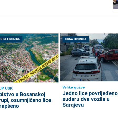
CRNA HRONIKA
CRNA HRONIKA
Velike gužve
UP USK
Јedno lice povrijeđeno
bistvo u Bosanskoj
sudaru dva vozila u
rupi, osumnjičeno lice
Sarajevu
hapšeno