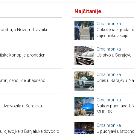
Najčitanije
Crna hronika
 bomba, u Novom Travniku
Opkoljena zgrada n
zajedničku akciju
Crna hronika
ndijske konoplje, pronađen i
Ubistvo u Sarajevu, 
Crna hronika
umnjičeno lice uhapšeno
Udes u Sarajevu: Nas
Crna hronika
u dva vozila u Sarajevu
Nakon pucnjave: U V
MUP RS
Crna hronika
u, djevojke iz Banjaluke dovodio
U pucnjavi u Istočn