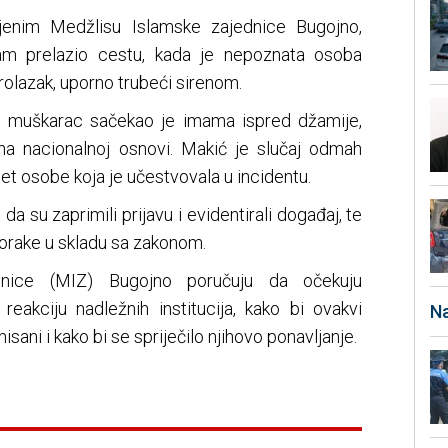
jenim Medžlisu Islamske zajednice Bugojno,
am prelazio cestu, kada je nepoznata osoba
lazak, uporno trubeći sirenom.
i muškarac sačekao je imama ispred džamije,
na nacionalnoj osnovi. Makić je slučaj odmah
titet osobe koja je učestvovala u incidentu.
u da su zaprimili prijavu i evidentirali događaj, te
orake u skladu sa zakonom.
dnice (MIZ) Bugojno poručuju da očekuju
reakciju nadležnih institucija, kako bi ovakvi
Na
isani i kako bi se spriječilo njihovo ponavljanje.