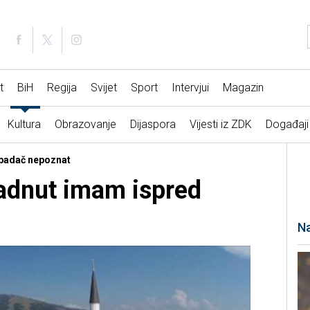
t
BiH
Regija
Svijet
Sport
Intervjui
Magazin
Kultura
Obrazovanje
Dijaspora
Vijesti iz ZDK
Događaji
apadač nepoznat
adnut imam ispred
Na