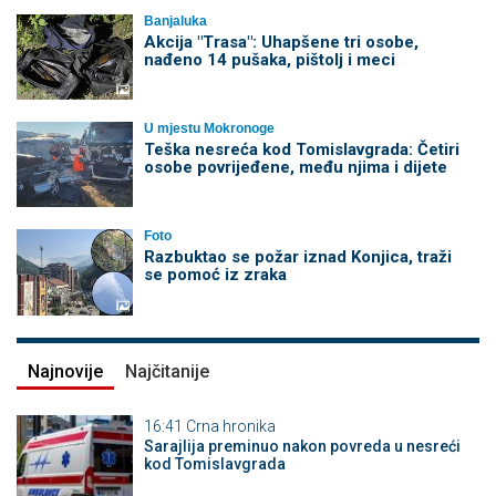
Banjaluka
Akcija "Trasa": Uhapšene tri osobe,
nađeno 14 pušaka, pištolj i meci
U mjestu Mokronoge
Teška nesreća kod Tomislavgrada: Četiri
osobe povrijeđene, među njima i dijete
Foto
Razbuktao se požar iznad Konjica, traži
se pomoć iz zraka
Najnovije
Najčitanije
16:41
Crna hronika
Sarajlija preminuo nakon povreda u nesreći
kod Tomislavgrada