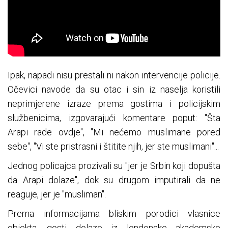
Ipak, napadi nisu prestali ni nakon intervencije policije.
Očevici navode da su otac i sin iz naselja koristili
neprimjerene izraze prema gostima i policijskim
službenicima, izgovarajući komentare poput: "Šta
Arapi rade ovdje", "Mi nećemo muslimane pored
sebe", "Vi ste pristrasni i štitite njih, jer ste muslimani"...
Jednog policajca prozivali su "jer je Srbin koji dopušta
da Arapi dolaze", dok su drugom imputirali da ne
reaguje, jer je "musliman".
Prema informacijama bliskim porodici vlasnice
objekta, gosti dolaze iz londonske akademske