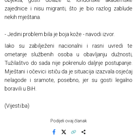
zajednice i nisu migranti, što je bio razlog zablude
nekih mještana.
- Jedini problem bila je boja kože - navodi izvor.
Iako su zabilježeni nacionalni i rasni uvredi te
ometanje službenih osoba u obavljanju dužnosti,
Tužilaštvo do sada nije pokrenulo daljnje postupanje.
Mještani i očevici ističu da je situacija izazvala osjećaj
nelagode i sramote, posebno, jer su gosti legalno
boravili u BiH.
(Vijesti.ba)
Podijeli ovaj članak
Facebook
X
Kopiraj link
Više