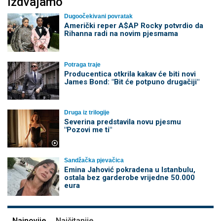
Izdvajamo
Dugoočekivani povratak
Američki reper A$AP Rocky potvrdio da
Rihanna radi na novim pjesmama
Potraga traje
Producentica otkrila kakav će biti novi
James Bond: "Bit će potpuno drugačiji"
Druga iz trilogije
Severina predstavila novu pjesmu
"Pozovi me ti"
Sandžačka pjevačica
Emina Jahović pokradena u Istanbulu,
ostala bez garderobe vrijedne 50.000
eura
Najnovije
Najčitanije