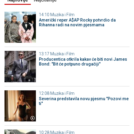
14:10
Muzika i Film
Američki reper A$AP Rocky potvrdio da
Rihanna radi na novim pjesmama
13:17
Muzika i Film
Producentica otkrila kakav će biti novi James
Bond: "Bit će potpuno drugačiji"
12:08
Muzika i Film
Severina predstavila novu pjesmu "Pozovi me
ti"
10:28
Muzika i Film