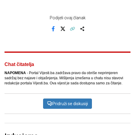
Podijeli ovaj članak
Facebook
X
Kopiraj link
Više
Chat čitatelja
NAPOMENA
- Portal Vijesti.ba zadržava pravo da obriše neprimjeren
sadržaj bez najave i objašnjenja. Mišljenja iznešena u chatu nisu stavovi
redakcije portala Vijesti.ba. Ova vijest je sada dostupna samo za čitanje.
Pridruži se diskusiji