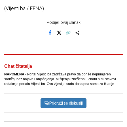
(Vijesti.ba / FENA)
Podijeli ovaj članak
Facebook
X
Kopiraj link
Više
Chat čitatelja
NAPOMENA
- Portal Vijesti.ba zadržava pravo da obriše neprimjeren
sadržaj bez najave i objašnjenja. Mišljenja iznešena u chatu nisu stavovi
redakcije portala Vijesti.ba. Ova vijest je sada dostupna samo za čitanje.
Pridruži se diskusiji