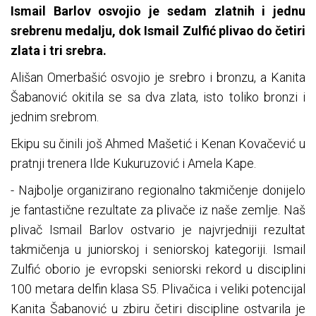
Ismail Barlov osvojio je sedam zlatnih i jednu
srebrenu medalju, dok Ismail Zulfić plivao do četiri
zlata i tri srebra.
Ališan Omerbašić osvojio je srebro i bronzu, a Kanita
Šabanović okitila se sa dva zlata, isto toliko bronzi i
jednim srebrom.
Ekipu su činili još Ahmed Mašetić i Kenan Kovačević u
pratnji trenera Ilde Kukuruzović i Amela Kape.
- Najbolje organizirano regionalno takmičenje donijelo
je fantastične rezultate za plivače iz naše zemlje. Naš
plivač Ismail Barlov ostvario je najvrjedniji rezultat
takmičenja u juniorskoj i seniorskoj kategoriji. Ismail
Zulfić oborio je evropski seniorski rekord u disciplini
100 metara delfin klasa S5. Plivačica i veliki potencijal
Kanita Šabanović u zbiru četiri discipline ostvarila je