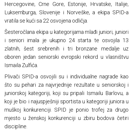
Hercegovine, Crne Gore, Estonije, Hrvatske, Italije,
Luksemburga, Slovenije i Norveške, a ekipa SPID-a
vratila se kući sa 22 osvojena odličja.
Šesteročlana ekipa u kategorijama mlađi juniori, juniori
i seniori imala je ukupno 24 starta te osvojila 13
zlatnih, šest srebrenih i tri bronzane medalje uz
oboren jedan seniorski evropski rekord u vlasništvu
Ismaila Zulfića.
Plivači SPID-a osvojili su i individualne nagrade kao
što su pehari za najvrjednije rezultate u seniorskoj i
juniorskoj kategoriji, koji su pripali Ismailu Barlovu, a
koji je bio i najuspješniji sportista u kategoriji juniora u
muškoj konkurenciji. SPID je ponio trofej za drugo
mjesto u ženskoj konkurenciji u zbiru bodova četiri
discipline.