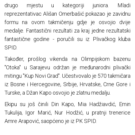
drugo mjestu u kategoriji juniora. Mladi
reprezentativac Ališan Omerbašić pokazao je zavidnu
formu na ovom takmičenju gdje je osvojio dvije
medalje. Fantastični rezultati za kraj jedne rezultatski
fantastične godine - poručili su iz Plivačkog kluba
SPID.
Također, prošlog vikenda na Olimpijskom bazenu
"Otoka" u Sarajevu održan je međunarodni plivački
mitingu "Kup Novi Grad". Učestvovalo je 570 takmičara
iz Bosne i Hercegovine, Srbije, Hrvatske, Crne Gore i
Turske, a Džan Kapo osvojio je zlatnu medalju.
Ekipu su još činili Din Kapo, Mia Hadžiavdić, Emin
Tukulija, Igor Marić, Nur Hodžić, u pratnji trenerice
Amre Arapović, saopćeno je iz PK SPID.