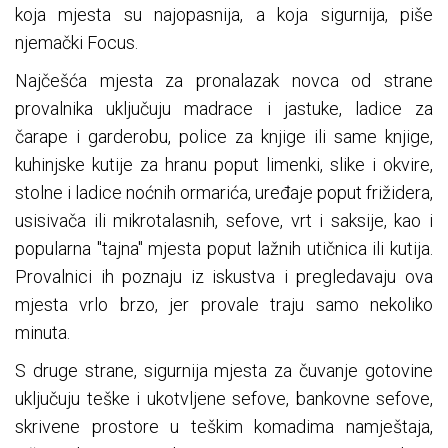
koja mjesta su najopasnija, a koja sigurnija, piše
njemački Focus.
Najčešća mjesta za pronalazak novca od strane
provalnika uključuju madrace i jastuke, ladice za
čarape i garderobu, police za knjige ili same knjige,
kuhinjske kutije za hranu poput limenki, slike i okvire,
stolne i ladice noćnih ormarića, uređaje poput frižidera,
usisivača ili mikrotalasnih, sefove, vrt i saksije, kao i
popularna "tajna" mjesta poput lažnih utičnica ili kutija.
Provalnici ih poznaju iz iskustva i pregledavaju ova
mjesta vrlo brzo, jer provale traju samo nekoliko
minuta.
S druge strane, sigurnija mjesta za čuvanje gotovine
uključuju teške i ukotvljene sefove, bankovne sefove,
skrivene prostore u teškim komadima namještaja,