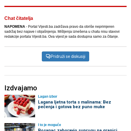
Chat čitatelja
NAPOMENA
- Portal Vijesti.ba zadržava pravo da obriše neprimjeren
sadržaj bez najave i objašnjenja. Mišljenja iznešena u chatu nisu stavovi
redakcije portala Vijesti.ba. Ova vijest je sada dostupna samo za čitanje.
Pridruži se diskusiji
Izdvajamo
Lagan izbor
Lagana ljetna torta s malinama: Bez
pečenja i gotova bez puno muke
I to je moguće
Bosanac zaboravio suprugu na granici,