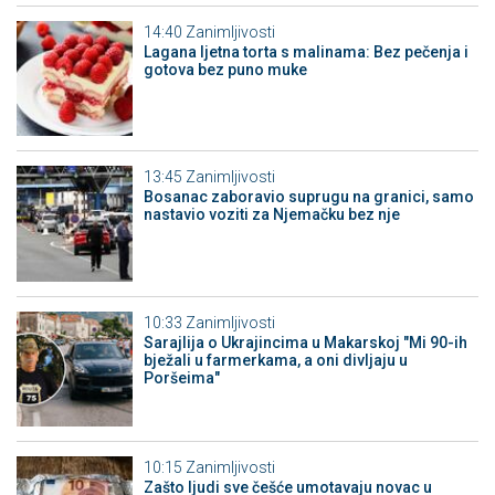
14:40
Zanimljivosti
Lagana ljetna torta s malinama: Bez pečenja i
gotova bez puno muke
13:45
Zanimljivosti
Bosanac zaboravio suprugu na granici, samo
nastavio voziti za Njemačku bez nje
10:33
Zanimljivosti
Sarajlija o Ukrajincima u Makarskoj "Mi 90-ih
bježali u farmerkama, a oni divljaju u
Poršeima"
10:15
Zanimljivosti
Zašto ljudi sve češće umotavaju novac u