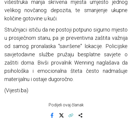
višestruka manja skrivena mjesta umjesto jednog
velikog novčanog depozita, te smanjenje ukupne
količine gotovine u kući.
Stručnjaci ističu da ne postoji potpuno sigurno mjesto
u prosječnom stanu, pa je preventivna zaštita važnija
od samog pronalaska "savršene" lokacije. Policijske
savjetodavne službe pružaju besplatne savjete o
zaštiti doma. Bivši provalnik Wenning naglašava da
psihološka i emocionalna šteta često nadmašuje
materijalnu i ostaje dugoročno.
(Vijesti.ba)
Podijeli ovaj članak
Facebook
X
Kopiraj link
Više