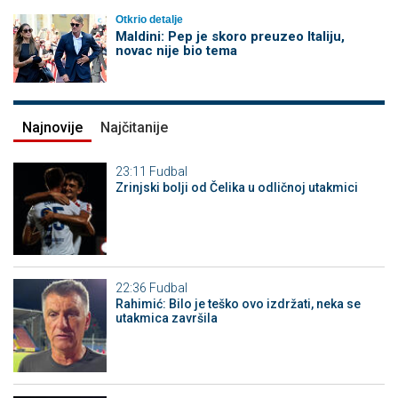
Otkrio detalje
Maldini: Pep je skoro preuzeo Italiju,
novac nije bio tema
Najnovije
Najčitanije
23:11
Fudbal
Zrinjski bolji od Čelika u odličnoj utakmici
22:36
Fudbal
Rahimić: Bilo je teško ovo izdržati, neka se
utakmica završila