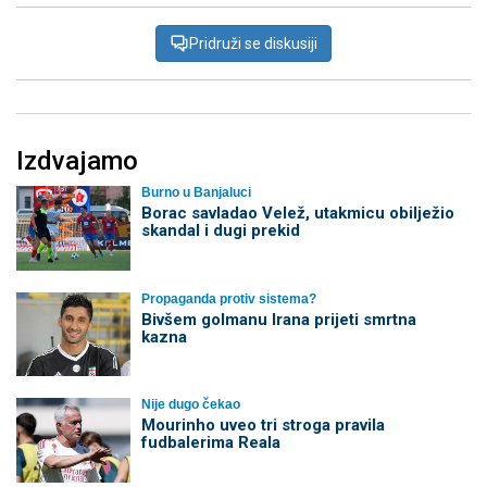
Pridruži se diskusiji
Izdvajamo
Burno u Banjaluci
Borac savladao Velež, utakmicu obilježio
skandal i dugi prekid
Propaganda protiv sistema?
Bivšem golmanu Irana prijeti smrtna
kazna
Nije dugo čekao
Mourinho uveo tri stroga pravila
fudbalerima Reala