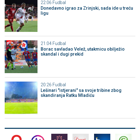
22:06
Fudbal
Donedavno igrao za Zrinjski, sada ide u treću
ligu
21:04
Fudbal
Borac savladao Velež, utakmicu obilježio
skandal i dugi prekid
20:26
Fudbal
Lešinari "istjerani" sa svoje tribine zbog
skandiranja Ratku Mladiću