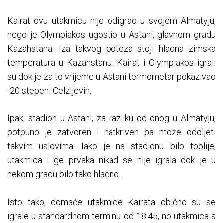
Kairat ovu utakmicu nije odigrao u svojem Almatyju,
nego je Olympiakos ugostio u Astani, glavnom gradu
Kazahstana. Iza takvog poteza stoji hladna zimska
temperatura u Kazahstanu. Kairat i Olympiakos igrali
su dok je za to vrijeme u Astani termometar pokazivao
-20 stepeni Celzijevih.
Ipak, stadion u Astani, za razliku od onog u Almatyju,
potpuno je zatvoren i natkriven pa može odoljeti
takvim uslovima. Iako je na stadionu bilo toplije,
utakmica Lige prvaka nikad se nije igrala dok je u
nekom gradu bilo tako hladno.
Isto tako, domaće utakmice Kairata obično su se
igrale u standardnom terminu od 18:45, no utakmica s