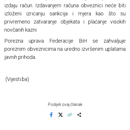
izdaju račun. Izdavanjem računa obveznici neće biti
izloženi izricanju sankcija i mjera kao što su
privremeno zatvaranje objekata i plaćanje visokih
novčanih kazni.
Porezna uprava Federacije BiH se zahvaljuje
poreznim obveznicima na uredno izvršenim uplatama
javnih prihoda.
(Vijesti.ba)
Podijeli ovaj članak
Facebook
X
Kopiraj link
Više