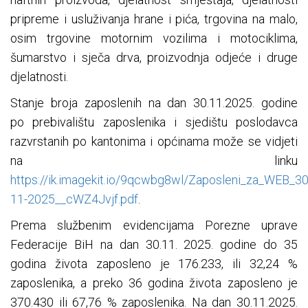
pripreme i usluživanja hrane i pića, trgovina na malo,
osim trgovine motornim vozilima i motociklima,
šumarstvo i sječa drva, proizvodnja odjeće i druge
djelatnosti.
Stanje broja zaposlenih na dan 30.11.2025. godine
po prebivalištu zaposlenika i sjedištu poslodavca
razvrstanih po kantonima i općinama može se vidjeti
na linku
https://ik.imagekit.io/9qcwbg8wl/Zaposleni_za_WEB_30
11-2025__cWZ4Jvjf.pdf
.
Prema službenim evidencijama Porezne uprave
Federacije BiH na dan 30.11. 2025. godine do 35
godina života zaposleno je 176.233, ili 32,24 %
zaposlenika, a preko 36 godina života zaposleno je
370.430 ili 67,76 % zaposlenika. Na dan 30.11.2025.