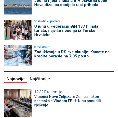
Jedina riječna luka u BiH ostvarila dobit:
Nova dizalica donijela rast prihoda
Statistički podaci
U junu u Federaciji BiH 137 hiljada
turista, najviše noćenja iz Turske i
Hrvatske
Novi udar
Zaduživanje u RS sve skuplje: Kamate na
kredite porasle na 7,35 posto
Najnovije
Najčitanije
19:32
Ekonomija
Vlasnici Nove Željezare Zenica nakon
sastanka s Vladom FBiH: Nisu ponudili
rješenje