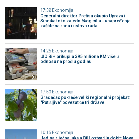
17:38
Ekonomija
Generalni direktor Pretisa okupio Upravu i
Sindikat oko zajedničkog cilja - unapređenja
zaštite na radu i uslova rada
14:25
Ekonomija
UIO BiH prikupila 395 miliona KM više u
odnosu na prošlu godinu
17:50
Ekonomija
Gradačac pokreće veliki regionalni projekat:
"Put šljive" povezat će tri države
10:15
Ekonomija
Jedina riječna luka u BiH ostvarila dobit: Nova