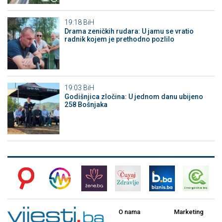
19:18
BiH
Drama zeničkih rudara: U jamu se vratio
radnik kojem je prethodno pozlilo
19:03
BiH
Godišnjica zločina: U jednom danu ubijeno
258 Bošnjaka
O nama
Marketing