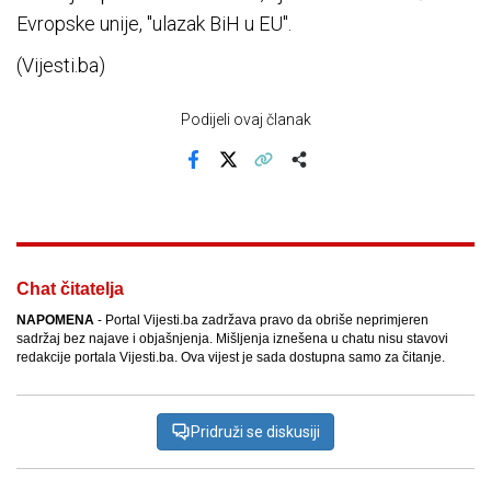
Evropske unije, "ulazak BiH u EU".
(Vijesti.ba)
Podijeli ovaj članak
Facebook
X
Kopiraj link
Više
Chat čitatelja
NAPOMENA
- Portal Vijesti.ba zadržava pravo da obriše neprimjeren
sadržaj bez najave i objašnjenja. Mišljenja iznešena u chatu nisu stavovi
redakcije portala Vijesti.ba. Ova vijest je sada dostupna samo za čitanje.
Pridruži se diskusiji