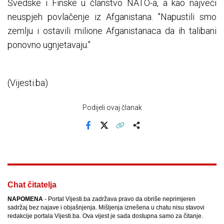
Švedske i Finske u članstvo NATO-a, a kao najveći
neuspjeh povlačenje iz Afganistana. "Napustili smo
zemlju i ostavili milione Afganistanaca da ih talibani
ponovno ugnjetavaju."
(Vijesti.ba)
Podijeli ovaj članak
Facebook
X
Kopiraj link
Više
Chat čitatelja
NAPOMENA
- Portal Vijesti.ba zadržava pravo da obriše neprimjeren
sadržaj bez najave i objašnjenja. Mišljenja iznešena u chatu nisu stavovi
redakcije portala Vijesti.ba. Ova vijest je sada dostupna samo za čitanje.