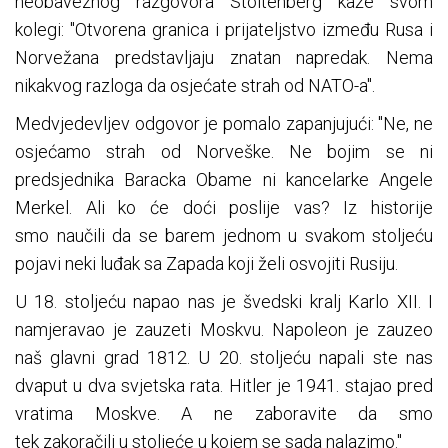
neobaveznog razgovora Stoltenberg kaže svom
kolegi: "Otvorena granica i prijateljstvo između Rusa i
Norvežana predstavljaju znatan napredak. Nema
nikakvog razloga da osjećate strah od NATO-a".
Medvjedevljev odgovor je pomalo zapanjujući: "Ne, ne
osjećamo strah od Norveške. Ne bojim se ni
predsjednika Baracka Obame ni kancelarke Angele
Merkel. Ali ko će doći poslije vas? Iz historije
smo naučili da se barem jednom u svakom stoljeću
pojavi neki luđak sa Zapada koji želi osvojiti Rusiju.
U 18. stoljeću napao nas je švedski kralj Karlo XII. I
namjeravao je zauzeti Moskvu. Napoleon je zauzeo
naš glavni grad 1812. U 20. stoljeću napali ste nas
dvaput u dva svjetska rata. Hitler je 1941. stajao pred
vratima Moskve. A ne zaboravite da smo
tek zakoračili u stoljeće u kojem se sada nalazimo."