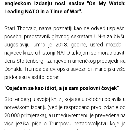
engleskom izdanju nosi naslov "On My Watch:
Leading NATO in a Time of War".
Stari Thorvald, nama poznatiji kao ne odveć uspješni
posebni predstavnik glavnog sekretara UN-a za bivšu
Jugoslaviju, umro je 2018. godine, usred možda i
najveće krize u historiji NATO-a, kojom se morao baviti
Jens Stoltenberg - zahtjevom američkog predsjednika
Donalda Trumpa da evropski saveznici financijski više
pridonesu vlastitoj obrani.
"Osjećam se kao idiot, a ja sam poslovni čovjek"
Stoltenberg u svojoj knjizi, koja se u oktobru pojavila u
norveškom izdanju (već je rasprodano prvo izdanje od
20.000 primjeraka), a u međuvremenu je prevedena na
više jezika, piše o Trumpovu nezadovoljstvu koje je