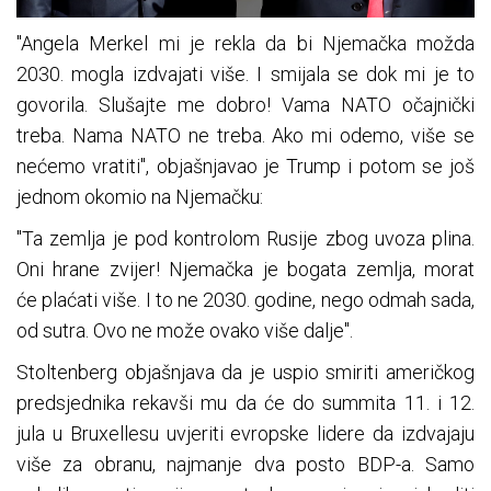
"Angela Merkel mi je rekla da bi Njemačka možda
2030. mogla izdvajati više. I smijala se dok mi je to
govorila. Slušajte me dobro! Vama NATO očajnički
treba. Nama NATO ne treba. Ako mi odemo, više se
nećemo vratiti", objašnjavao je Trump i potom se još
jednom okomio na Njemačku:
"Ta zemlja je pod kontrolom Rusije zbog uvoza plina.
Oni hrane zvijer! Njemačka je bogata zemlja, morat
će plaćati više. I to ne 2030. godine, nego odmah sada,
od sutra. Ovo ne može ovako više dalje".
Stoltenberg objašnjava da je uspio smiriti američkog
predsjednika rekavši mu da će do summita 11. i 12.
jula u Bruxellesu uvjeriti evropske lidere da izdvajaju
više za obranu, najmanje dva posto BDP-a. Samo