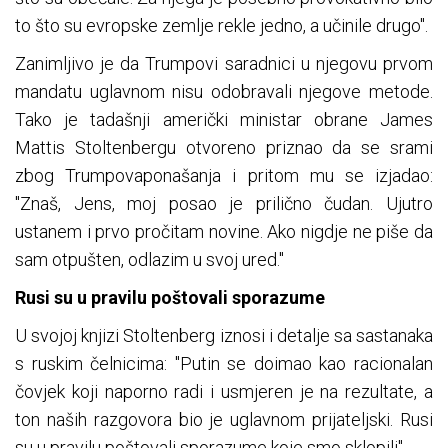
to što su evropske zemlje rekle jedno, a učinile drugo".
Zanimljivo je da Trumpovi saradnici u njegovu prvom
mandatu uglavnom nisu odobravali njegove metode.
Tako je tadašnji američki ministar obrane James
Mattis Stoltenbergu otvoreno priznao da se srami
zbog Trumpovaponašanja i pritom mu se izjadao:
"Znaš, Jens, moj posao je prilično čudan. Ujutro
ustanem i prvo pročitam novine. Ako nigdje ne piše da
sam otpušten, odlazim u svoj ured."
Rusi su u pravilu poštovali sporazume
U svojoj knjizi Stoltenberg iznosi i detalje sa sastanaka
s ruskim čelnicima: "Putin se doimao kao racionalan
čovjek koji naporno radi i usmjeren je na rezultate, a
ton naših razgovora bio je uglavnom prijateljski. Rusi
su u pravilu poštovali sporazume koje smo sklopili".