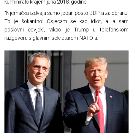
kulminiralo krajem juna 2018. godine.
"Njemačka izdvaja samo jedan posto BDP-a za obranu!
To je šokantno! Osjećam se kao idiot, a ja sam
poslovni čovjek", vikao je Trump u telefonskom
razgovoru s glavnim sekretarom NATO-a.