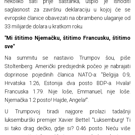
nekoliko sati prije sastanka, uspio je ishoditi
saglasnost za završnu deklaraciju u kojoj će se
evropske članice obavezati na obrambeno ulaganje od
33 milijarde dolara u kratkom roku.
"Mi štitimo Njemačku, štitimo Francusku, štitimo
sve"
Na summitu se nastavio Trumpov šou, piše
Stoltenberg. Američki predsjednik počeo je nabrajati
doprinose pojedinih članica NATO-a: "Belgija 0.9,
Hrvatska 1.26, Estonija dva posto BDP-a. Hvala!
Francuska 1.79. Nije loše, Emmanuel, nije loše.
Njemačka 1.2 posto! Hajde, Angela!".
U Trumpovoj tiradi najgore prolazi tadašnji
luksemburški premijer Xavier Bettel: "Luksemburg! Ti
si tako drag dečko, gdje si? 0.46 posto. Neću više