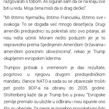
razgovarati s tobom. Ali siguran sam da će na kraju sve
biti u redu. Moja žena misli da si drag dečko".
"Mi štitimo Njemačku, štitimo Francusku, štitimo sve i
svakoga. To se događa već mnogo desetljeća. Drugi
američki predsjednici su pokretali isto ovo pitanje, ali
nisu ništa učinili. Moram nešto poduzeti jer je to
nepravedno prema Sjedinjenim Američkim Državama i
američkim poreznim obveznicima", rekao je Trump
okupljenim evropskim liderima.
Trumpov pritisak s vremenom je dao rezultate,
pogotovo u njegovu drugom predsjedničkom
mandatu: članice NATO-a sada su se obavezale trošiti
pet posto BDP-a na obranu do 2035. godine.
Stoltenberg kaže da je Trump bio u pravu: "Evropske
zemlje premalo su uložile u odbranu i nisu ispunile ono
što su obećale. Za njega je posebno provokativno bilo