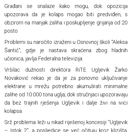
Građani se snalaze kako mogu, dok opozicija
upozorava da je kolaps mogao biti predviđen, s
obzirom na manjak zaliha i poskupljenje grijanja od 20
posto.
Problemi su naročito izraženi u Osnovnoj školi “Aleksa
Šantić”, gdje je nastava skraćena zbog hladnih
učionica, javlja Federalna televizija.
Vršilac dužnosti direktora RiTE Ugljevik Žarko
Novaković rekao je da je za ponovno uključivanje
elektrane u mrežu potrebno akumulirati minimalne
zalihe od 10.000 tona uglja, dok stručnjaci upozoravaju
da bez trajnih rješenja Ugljevik i dalje živi na ivici
kolapsa.
Srž problema leži u nikad riješenoj koncesiji “Ugljevik
– Istok 2”, a posljedice se već očituju kroz klizišta,