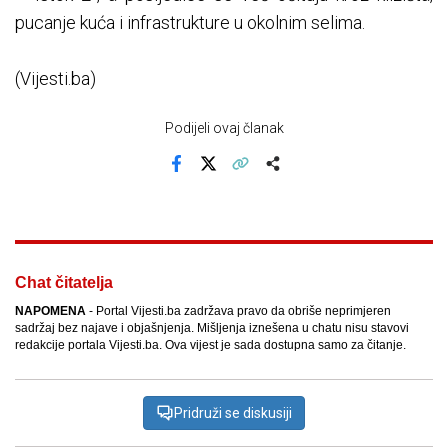
pucanje kuća i infrastrukture u okolnim selima.
(Vijesti.ba)
Podijeli ovaj članak
Facebook
X
Kopiraj link
Više
Chat čitatelja
NAPOMENA
- Portal Vijesti.ba zadržava pravo da obriše neprimjeren
sadržaj bez najave i objašnjenja. Mišljenja iznešena u chatu nisu stavovi
redakcije portala Vijesti.ba. Ova vijest je sada dostupna samo za čitanje.
Pridruži se diskusiji