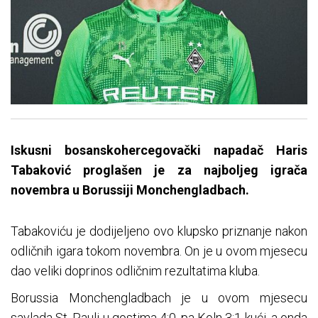
Iskusni bosanskohercegovački napadač Haris
Tabaković proglašen je za najboljeg igrača
novembra u Borussiji Monchengladbach.
Tabakoviću je dodijeljeno ovo klupsko priznanje nakon
odličnih igara tokom novembra. On je u ovom mjesecu
dao veliki doprinos odličnim rezultatima kluba.
Borussia Monchengladbach je u ovom mjesecu
savlada St. Pauli u gostima 4:0, pa Koln 3:1 kući, a onda