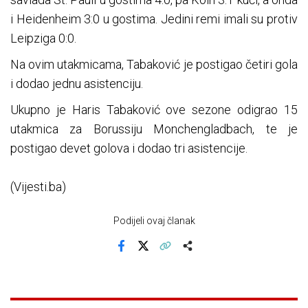
i Heidenheim 3:0 u gostima. Jedini remi imali su protiv
Leipziga 0:0.
Na ovim utakmicama, Tabaković je postigao četiri gola
i dodao jednu asistenciju.
Ukupno je Haris Tabaković ove sezone odigrao 15
utakmica za Borussiju Monchengladbach, te je
postigao devet golova i dodao tri asistencije.
(Vijesti.ba)
Podijeli ovaj članak
Facebook
X
Kopiraj link
Više