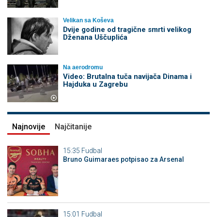
Velikan sa Koševa
Dvije godine od tragične smrti velikog
Dženana Uščuplića
Na aerodromu
Video: Brutalna tuča navijača Dinama i
Hajduka u Zagrebu
Najnovije
Najčitanije
15:35
Fudbal
Bruno Guimaraes potpisao za Arsenal
15:01
Fudbal