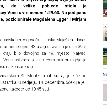
zu
, do velike pobjede stigla je
sey Vonn s vremenom 1:29.63. Na
podijumu
ke, pozicionirale Magdalena Egger i
Mirjam
 bosanskohercegovačka alpska skijašica, danas
startnim brojem 43 u ciljnu ravninu je ušla 39. s
 kraju bilo dovoljno za 49. mjesto. Najveći
 Vonn ostvarila je u trećem sektoru, gdje je
su na konkurenciju.
Na
švicarskom St. Moritzu imati sutra, gdje će od
ust utrka. U nedjelju, 14. decembra, očekuje je i
one, također od 10:45 sati.