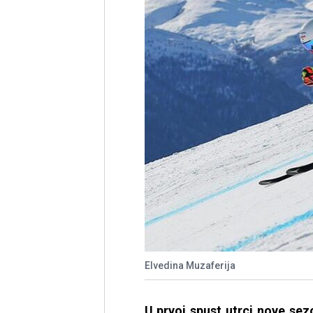
Elvedina Muzaferija
U prvoj spust utrci nove se