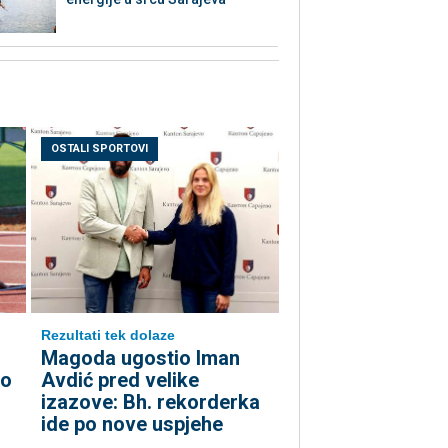
OSTALI SPORTOVI
Rezultati tek dolaze
Magoda ugostio Iman
ko
Avdić pred velike
izazove: Bh. rekorderka
ide po nove uspjehe