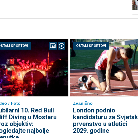
OSTALI SPORTOVI
OSTALI SPORTOVI
deo / Foto
Zvanično
ubilarni 10. Red Bull
London podnio
liff Diving u Mostaru
kandidaturu za Svjets
roz objektiv:
prvenstvo u atletici
ogledajte najbolje
2029. godine
renutke