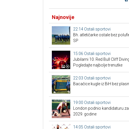
Najnovije
22:14
Ostali sportovi
Bh. atletičarke ostale bez pol
SP
15:06
Ostali sportovi
Jubilarni 10. Red Bull Cliff Divi
Pogledajte najbolje trenutke
22:03
Ostali sportovi
Bacačice kugle iz BiH bez plas
19:00
Ostali sportovi
London podnio kandidaturu za S
2029. godine
14:05
Ostali sportovi