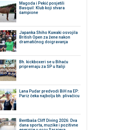
Magoda i Pekić posjetili
Basquil: Klub koji stvara
šampione
Japanka Shiho Kuwaki osvojila
British Open za žene nakon
dramatičnog doigravanja
Bh. kickboxeri se u Bihaću
pripremaju za SP u Italiji
Lana Pudar predvodi BiH na EP:
Pariz čeka najbolju bh. plivačicu
Bentbaša Cliff Diving 2026: Dva
dana sporta, muzike i pozitivne
energije u srcu Sarajeva