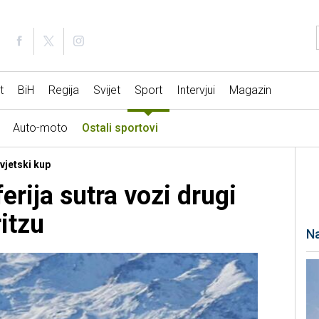
t
BiH
Regija
Svijet
Sport
Intervjui
Magazin
Auto-moto
Ostali sportovi
Svjetski kup
rija sutra vozi drugi
itzu
Na