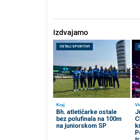
Izdvajamo
OSTALI SPORTOVI
Kraj
Vi
Bh. atletičarke ostale
J
bez polufinala na 100m
C
na juniorskom SP
k
P
t