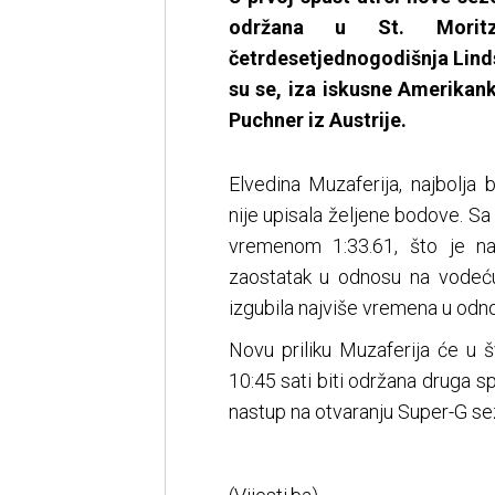
održana u St.
Morit
četrdesetjednogodišnja
Lind
su se, iza iskusne Amerikan
Puchner iz Austrije.
Elvedina Muzaferija, najbolja
nije upisala željene bodove. Sa 
vremenom 1:33.61, što je na
zaostatak u odnosu na vodeću
izgubila najviše vremena u odno
Novu priliku Muzaferija će u 
10:45 sati biti održana druga sp
nastup na otvaranju Super-G sez