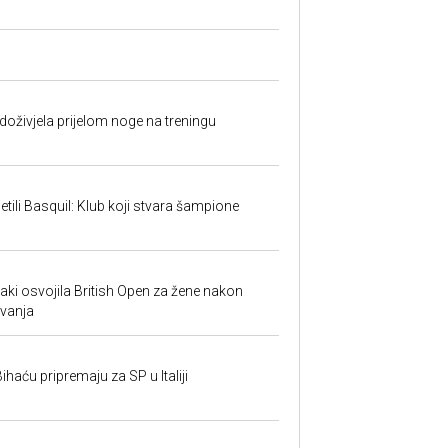
doživjela prijelom noge na treningu
tili Basquil: Klub koji stvara šampione
i osvojila British Open za žene nakon
vanja
ihaću pripremaju za SP u Italiji