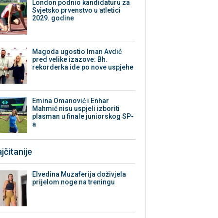
London podnio kandidaturu za
Svjetsko prvenstvo u atletici
2029. godine
Magoda ugostio Iman Avdić
pred velike izazove: Bh.
rekorderka ide po nove uspjehe
Emina Omanović i Enhar
Mahmić nisu uspjeli izboriti
plasman u finale juniorskog SP-
a
jčitanije
Elvedina Muzaferija doživjela
prijelom noge na treningu