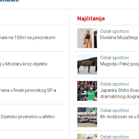
Najčitanije
Ostali sportovi
ufinala na 100m na juniorskom
Elvedina Muzaferija 
Ostali sportovi
ng u Mostaru kroz objektiv:
Magoda i Pekić posje
Ostali sportovi
mana u finale juniorskog SP-a
Japanka Shiho Kuwak
dramatičnog doigra
Ostali sportovi
vjetsko prvenstvo u atletici
Bh. kickboxeri se u B
Ostali sportovi