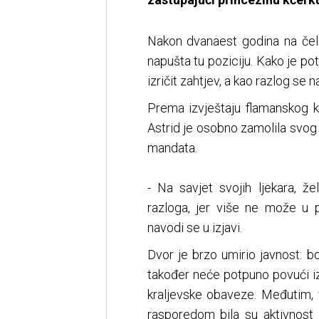
Nakon dvanaest godina na čelu
napušta tu poziciju. Kako je po
izričit zahtjev, a kao razlog se
Prema izvještaju flamanskog k
Astrid je osobno zamolila svog 
mandata.
- Na savjet svojih ljekara, ž
razloga, jer više ne može u p
navodi se u izjavi.
Dvor je brzo umirio javnost: bo
također neće potpuno povući iz 
kraljevske obaveze. Međutim, 
rasporedom bila su aktivnost k