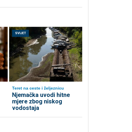
SVIJET
Teret na ceste i željeznicu
Njemačka uvodi hitne
mjere zbog niskog
vodostaja