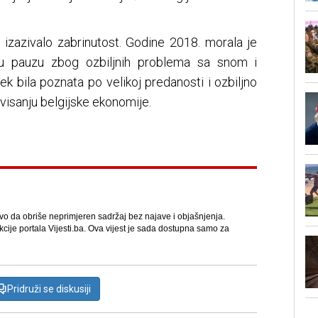
e izazivalo zabrinutost. Godine 2018. morala je
lnu pauzu zbog ozbiljnih problema sa snom i
ijek bila poznata po velikoj predanosti i ozbiljno
visanju belgijske ekonomije.
avo da obriše neprimjeren sadržaj bez najave i objašnjenja.
kcije portala Vijesti.ba. Ova vijest je sada dostupna samo za
Pridruži se diskusiji