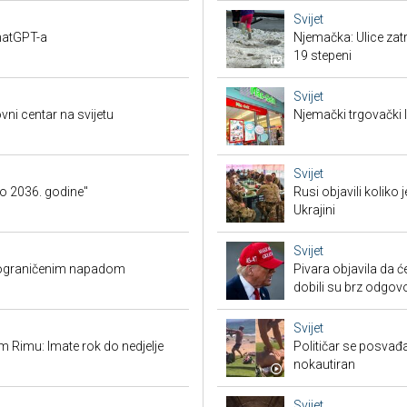
Svijet
ChatGPT-a
Njemačka: Ulice zat
19 stepeni
Svijet
vni centar na svijetu
Njemački trgovački l
Svijet
o 2036. godine"
Rusi objavili koliko
Ukrajini
Svijet
O ograničenim napadom
Pivara objavila da ć
dobili su brz odgov
Svijet
 Rimu: Imate rok do nedjelje
Političar se posvađ
nokautiran
Svijet