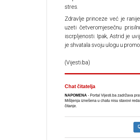
stres.
Zdravlje princeze već je ranij
uzeti četveromjesečnu prisi
iscrpljenosti. Ipak, Astrid je uv
je shvatala svoju ulogu u promo
(Vijesti.ba)
Chat čitatelja
NAPOMENA
- Portal Vijesti.ba zadržava pr
Mišljenja iznešena u chatu nisu stavovi reda
čitanje.