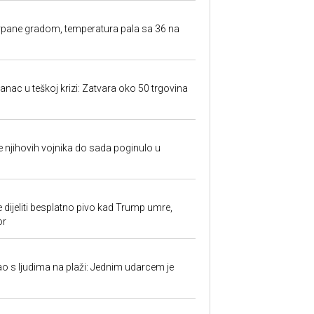
rpane gradom, temperatura pala sa 36 na
anac u teškoj krizi: Zatvara oko 50 trgovina
 je njihovih vojnika do sada poginulo u
e dijeliti besplatno pivo kad Trump umre,
or
ao s ljudima na plaži: Jednim udarcem je