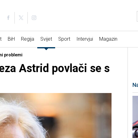
t
BiH
Regija
Svijet
Sport
Intervjui
Magazin
eni problemi
eza Astrid povlači se s
Na