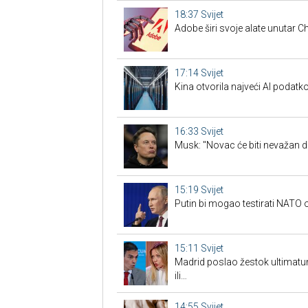
18:37
Svijet
Adobe širi svoje alate unutar 
17:14
Svijet
Kina otvorila najveći AI podatko
16:33
Svijet
Musk: "Novac će biti nevažan d
15:19
Svijet
Putin bi mogao testirati NAT
15:11
Svijet
Madrid poslao žestok ultimatum
ili…
14:55
Svijet