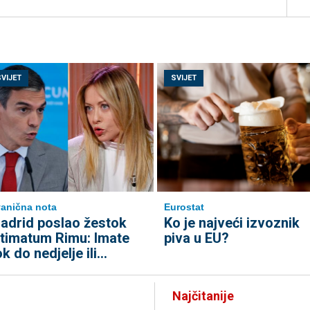
SVIJET
SVIJET
anična nota
Eurostat
adrid poslao žestok
Ko je najveći izvoznik
ltimatum Rimu: Imate
piva u EU?
ok do nedjelje ili…
Najčitanije