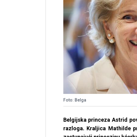
Foto: Belga
Belgijska princeza Astrid po
razloga. Kraljica Mathilde 
zastupajući princezinu kćerku