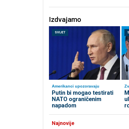
Izdvajamo
SVIJET
Amerikanci upozoravaju
Zv
Putin bi mogao testirati
M
NATO ograničenim
u
napadom
r
Najnovije