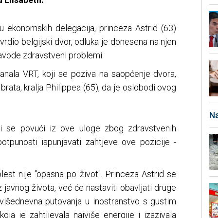
 ekonomskih delegacija, princeza Astrid (63)
tvrdio belgijski dvor, odluka je donesena na njen
 navode zdravstveni problemi.
anala VRT, koji se poziva na saopćenje dvora,
brata, kralja Philippea (65), da je oslobodi ovog
Na
eli se povući iz ove uloge zbog zdravstvenih
otpunosti ispunjavati zahtjeve ove pozicije -
lest nije "opasna po život". Princeza Astrid se
javnog života, već će nastaviti obavljati druge
višednevna putovanja u inostranstvo s gustim
oja je zahtijevala najviše energije i izazivala