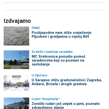
Izdvajamo
FHMZ
Poslijepodne nam stiže osvježenje:
Pljuskovi i grmljavina u cijeloj BiH
Za bivše i sadašnje saradnike
MC Srebrenica ponudio pomoć
saradnicima koji su pozvani na
saslušanje
U Vijećnicu
U Sarajevo stižu gradonačelnici Zagreba,
Ankare, Brisela i drugih gradova
U jami "Raspotočje"
Zenički rudari još uvijek u jami, poznato
zdravstveno stanje