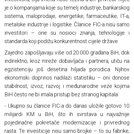
je o kompanijama koje su temelj industrije, bankarskog
sistema, maloprodaje, energetike, farmaceutike, IT-a,
metalske industrije i logistike. Članice FIC-a nisu samo
investitori – one su nosioci znanja, tehnologije i
standarda koji podižu konkurentnost cijele države.
Zajedno zapošljavaju više od 20.000 građana BiH, dok
indirektno, kroz mreže dobavljača i partnera, utiču na
egzistenciju još desetina hiljada porodica. Njihov
ekonomski doprinos nadilazi statistiku – oni donose
stabilnost, izvoz, razvoj i međunarodne veze kojima
BiH često ne bi imala pristup bez stranog kapitala.
- Ukupno su članice FIC-a do danas uložile gotovo 10
milijardi KM u BiH, što ih svrstava u najvažnije
pojedinačne pokretače modernizacije i privrednog
rasta. Te investicije nisu samo brojke – to su fabrike,