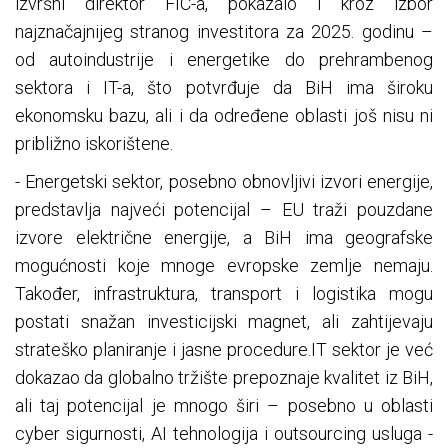
izvršni direktor FIC-a, pokazalo i kroz izbor
najznačajnijeg stranog investitora za 2025. godinu –
od autoindustrije i energetike do prehrambenog
sektora i IT-a, što potvrđuje da BiH ima široku
ekonomsku bazu, ali i da određene oblasti još nisu ni
približno iskorištene.
- Energetski sektor, posebno obnovljivi izvori energije,
predstavlja najveći potencijal – EU traži pouzdane
izvore električne energije, a BiH ima geografske
mogućnosti koje mnoge evropske zemlje nemaju.
Također, infrastruktura, transport i logistika mogu
postati snažan investicijski magnet, ali zahtijevaju
strateško planiranje i jasne procedure.IT sektor je već
dokazao da globalno tržište prepoznaje kvalitet iz BiH,
ali taj potencijal je mnogo širi – posebno u oblasti
cyber sigurnosti, AI tehnologija i outsourcing usluga -