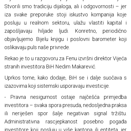
Stvorili smo tradiciju dijaloga, ali i odgovornosti – jer
iza svake preporuke stoji iskustvo kompanija koje
posluju u realnom sektoru, ulažu vlastiti kapital i
zapošljavaju hiljade ljudi. Konretno, periodično
objavljujemo Bijelu knjigu i poslovni barometer koji
oslikavaju puls naše privrede.
Rekao je to u razgovoru za Fenu izvršni direktor Vijeća
stranih investitora BiH Nedim Makarević.
Uprkos tome, kako dodaje, BiH se i dalje suočava s
izazovima koji sistemski usporavaju investicije.
- Pravna nesigurnost ostaje najčešća primjedba
investitora – svaka spora presuda, nedosljedna praksa
ili neriješen spor šalje negativan signal tržištu.
Administrativna rascjepkanost posebno pogađa
investitore koji posluju u više kantona ili entiteta, jer