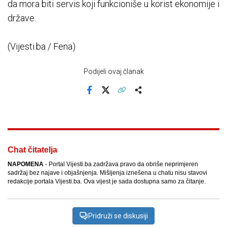
da mora biti servis koji funkcioniše u korist ekonomije i
države.
(Vijesti.ba / Fena)
Podijeli ovaj članak
Facebook
X
Kopiraj link
Više
Chat čitatelja
NAPOMENA
- Portal Vijesti.ba zadržava pravo da obriše neprimjeren
sadržaj bez najave i objašnjenja. Mišljenja iznešena u chatu nisu stavovi
redakcije portala Vijesti.ba. Ova vijest je sada dostupna samo za čitanje.
Pridruži se diskusiji