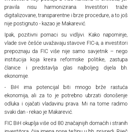
pravila nisu harmonizirana. Investitori traže
digitalizovane, transparentne i brze procedure, a to još
nije postignuto - kazao je Makarević.
Ipak, pozitivni pomaci su vidljivi. Kako napominje,
vlade sve češće uvažavaju stavove FIC-a, a investitori
prepoznaju da FIC više nije samo savjetnik – nego
institucija koja kreira reformske politike, zastupa
članice i predstavlja glas najboljeg dijela bh.
ekonomije.
- BiH ima potencijal biti mnogo brže rastuća
ekonomija, ali za to je potrebno ubrzati donošenje
odluka i ojačati vladavinu prava. Mi na tome radimo
svaki dan - rekao je Makarević.
FIC BiH okuplja više od 80 značajnijih domaćih i stranih
investitora, čija imena nose težinu u bh. privredi. Riječ