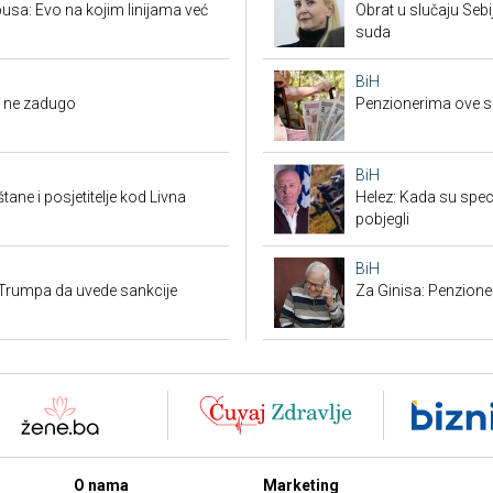
usa: Evo na kojim linijama već
Obrat u slučaju Seb
suda
BiH
li ne zadugo
Penzionerima ove s
BiH
tane i posjetitelje kod Livna
Helez: Kada su specij
pobjegli
BiH
Trumpa da uvede sankcije
Za Ginisa: Penzione
O nama
Marketing