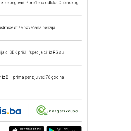
ije Izetbegović: Poništena odluka Općinskog
edmice stiže povećana penzija
alci SBK prišli, "specijalci" iz RS su
r iz BiH prima penziju već 76 godina