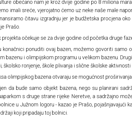
ulture obećano nam je kroz dvije godine po 8 miliona mar
 budemo imali sreće, vjerojatno ćemo uz neke naše male napo
inansiramo čitavu izgradnju jer je budžetska procjena oko 
 je Prašo.
 projekta očekuje se za dvije godine od početka druge faz
 u konačnici ponuditi ovaj bazen, možemo govoriti samo o
lom bazenu i olimpijskom programu u velikom bazenu. Dru
, školsko ronjenje, škole plivanja i slične školske aktivnosti 
sa olimpijskog bazena otvaraju se mogućnost proširivanja 
jen da bude samo objekt bazena, nego su planirani sadrža
aparkom s druge strane rijeke Neretve, a sadržajno može bi
lnice u Južnom logoru - kazao je Prašo, pojašnjavajući 
ržaji koji pripadaju toj bolnici.