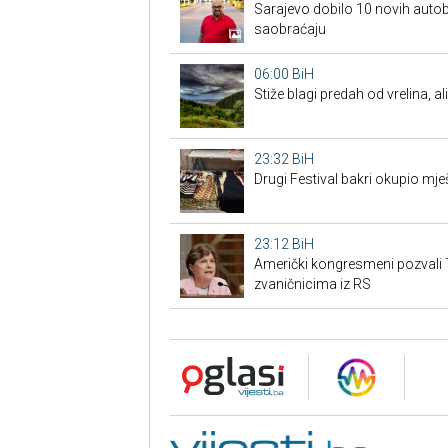
Sarajevo dobilo 10 novih autob
saobraćaju
06:00
BiH
Stiže blagi predah od vrelina, a
23:32
BiH
Drugi Festival bakri okupio mješ
23:12
BiH
Američki kongresmeni pozvali 
zvaničnicima iz RS