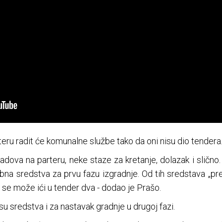
teru radit će komunalne službe tako da oni nisu dio tendera
adova na parteru, neke staze za kretanje, dolazak i sličn
bna sredstva za prvu fazu izgradnje. Od tih sredstava „pre
 se može ići u tender dva - dodao je Prašo.
u sredstva i za nastavak gradnje u drugoj fazi.