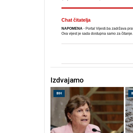
Chat čitatelja
NAPOMENA
- Portal Vijesti.ba zadržava pra
Ova vijest je sada dostupna samo za čitanje.
Izdvajamo
BIH
B