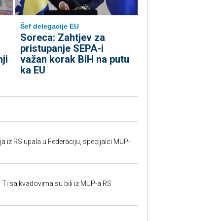
Šef delegacije EU
Soreca: Zahtjev za
pristupanje SEPA-i
ji
važan korak BiH na putu
ka EU
 iz RS upala u Federaciju, specijalci MUP-
 Ti sa kvadovima su bili iz MUP-a RS