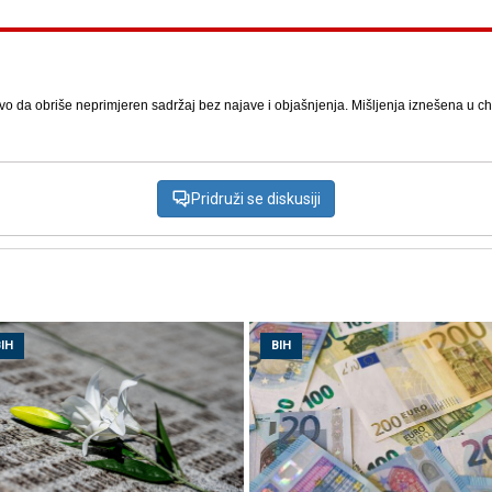
vo da obriše neprimjeren sadržaj bez najave i objašnjenja. Mišljenja iznešena u chat
Pridruži se diskusiji
IH
BIH