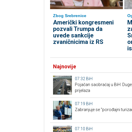
Zbog Srebrenice
Og
Američki kongresmeni
M
pozvali Trumpa da
z
uvede sankcije
S
zvaničnicima iz RS
o
i
Najnovije
07:32
BiH
Pojačan saobraćaj u BiH: Duge 
prijelaza
07:19
BiH
Zabranjuje se "porođajni turiz
07:10
BiH