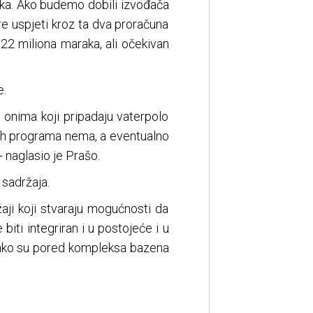
aka. Ako budemo dobili izvođača
re uspjeti kroz ta dva proračuna
22 miliona maraka, ali očekivan
e.
 onima koji pripadaju vaterpolo
gih programa nema, a eventualno
- naglasio je Prašo.
sadržaja.
ji koji stvaraju mogućnosti da
ti integriran i u postojeće i u
kako su pored kompleksa bazena