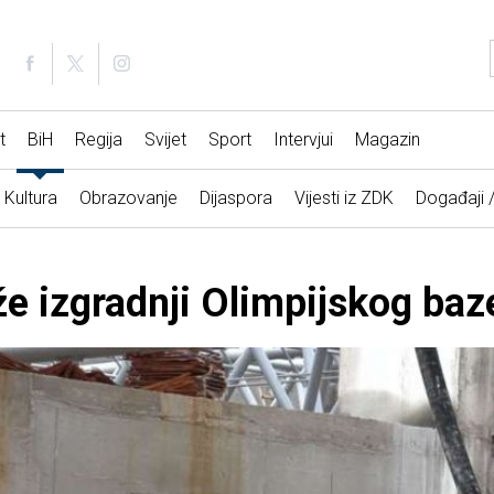
t
BiH
Regija
Svijet
Sport
Intervjui
Magazin
Kultura
Obrazovanje
Dijaspora
Vijesti iz ZDK
Događaji 
iže izgradnji Olimpijskog ba