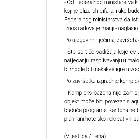
- Od Federalnog ministarstva k
koji je blizu tih cifara, i ako
Federalnog ministarstva da isf
iznos radova je manji - naglasio
Po njegovim riječima, završetak
- Što se tiče sadržaja koje će
natjecanju, rasplivavanju u ma
bi mogle biti nekakve igre u vodi
Po završetku izgradnje komplek
- Kompleks bazena nije zamisl
objekt može biti povezan s aqu
buduće programe Kantonalne bo
planirani hotelsko-rekreativni sad
(Vijesti.ba / Fena)