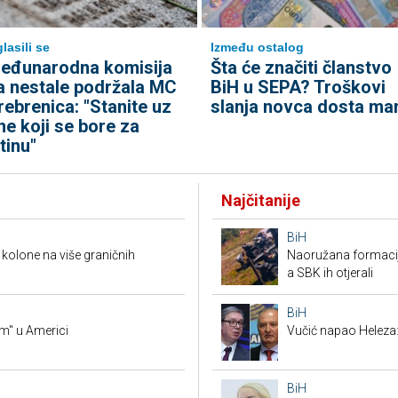
lasili se
Između ostalog
eđunarodna komisija
Šta će značiti članstvo
a nestale podržala MC
BiH u SEPA? Troškovi
rebrenica: "Stanite uz
slanja novca dosta man
ne koji se bore za
stinu"
Najčitanije
BiH
kolone na više graničnih
Naoružana formacija
a SBK ih otjerali
BiH
am" u Americi
Vučić napao Heleza:
BiH