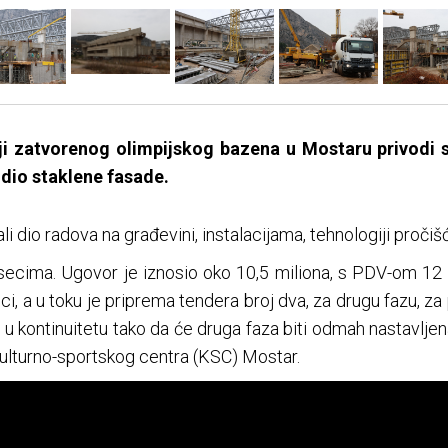
i zatvorenog olimpijskog bazena u Mostaru privodi se
 dio staklene fasade.
i dio radova na građevini, instalacijama, tehnologiji pročiš
secima. Ugovor je iznosio oko 10,5 miliona, s PDV-om 12 
ci, a u toku je priprema tendera broj dva, za drugu fazu, z
e u kontinuitetu tako da će druga faza biti odmah nastavljen
 kulturno-sportskog centra (KSC) Mostar.