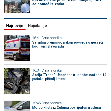
Razbuktao se požar iznad Konjica, traži
se pomoć iz zraka
Najnovije
Najčitanije
16:41
Crna hronika
Sarajlija preminuo nakon povreda u nesreći
kod Tomislavgrada
16:34
Crna hronika
Akcija "Trasa": Uhapšene tri osobe, nađeno 14
pušaka, pištolj i meci
15:45
Crna hronika
Motociklista iz Čelinca povrijeđen u udesu