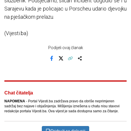
službenik. Podsjećamo, sličan incident dogodio se i u
Sarajevu kada je policajac u Porscheu udario djevojku
na pješačkom prelazu.
(Vijesti.ba)
Podijeli ovaj članak
Facebook
X
Kopiraj link
Više
Chat čitatelja
NAPOMENA
- Portal Vijesti.ba zadržava pravo da obriše neprimjeren
sadržaj bez najave i objašnjenja. Mišljenja iznešena u chatu nisu stavovi
redakcije portala Vijesti.ba. Ova vijest je sada dostupna samo za čitanje.