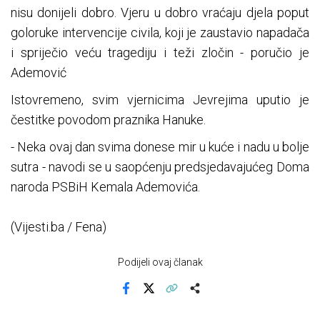
nisu donijeli dobro. Vjeru u dobro vraćaju djela poput
goloruke intervencije civila, koji je zaustavio napadača
i spriječio veću tragediju i teži zločin - poručio je
Ademović
Istovremeno, svim vjernicima Jevrejima uputio je
čestitke povodom praznika Hanuke.
- Neka ovaj dan svima donese mir u kuće i nadu u bolje
sutra - navodi se u saopćenju predsjedavajućeg Doma
naroda PSBiH Kemala Ademovića.
(Vijesti.ba / Fena)
Podijeli ovaj članak
Facebook
X
Kopiraj link
Više