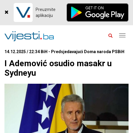
Preuzmite
aplikaciju
Toggl
navig
14.12.2025 / 22:34 BiH - Predsjedavajući Doma naroda PSBiH
I Ademović osudio masakr u
Sydneyu