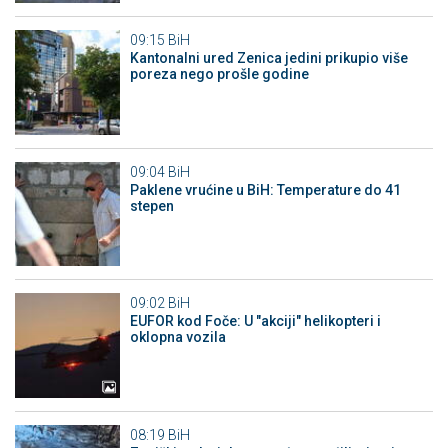
09:15
BiH
Kantonalni ured Zenica jedini prikupio više
poreza nego prošle godine
09:04
BiH
Paklene vrućine u BiH: Temperature do 41
stepen
09:02
BiH
EUFOR kod Foče: U "akciji" helikopteri i
oklopna vozila
08:19
BiH