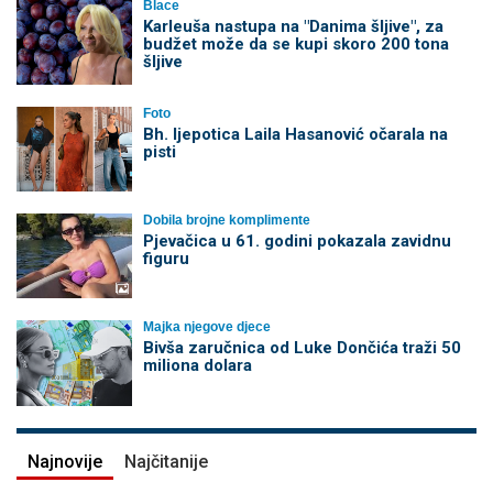
Blace
Karleuša nastupa na "Danima šljive", za
budžet može da se kupi skoro 200 tona
šljive
Foto
Bh. ljepotica Laila Hasanović očarala na
pisti
Dobila brojne komplimente
Pjevačica u 61. godini pokazala zavidnu
figuru
Majka njegove djece
Bivša zaručnica od Luke Dončića traži 50
miliona dolara
Najnovije
Najčitanije