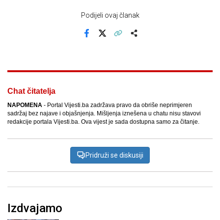
Podijeli ovaj članak
Facebook
X
Kopiraj link
Više
Chat čitatelja
NAPOMENA
- Portal Vijesti.ba zadržava pravo da obriše neprimjeren
sadržaj bez najave i objašnjenja. Mišljenja iznešena u chatu nisu stavovi
redakcije portala Vijesti.ba. Ova vijest je sada dostupna samo za čitanje.
Pridruži se diskusiji
Izdvajamo