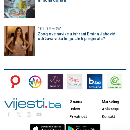
miliona dolara
10:00
SHOW
Zbog ove navike u ishrani Emina Jahović
održava vitku liniju: Je li pretjerala?
O nama
Marketing
Uslovi
Aplikacije
Privatnost
Kontakt