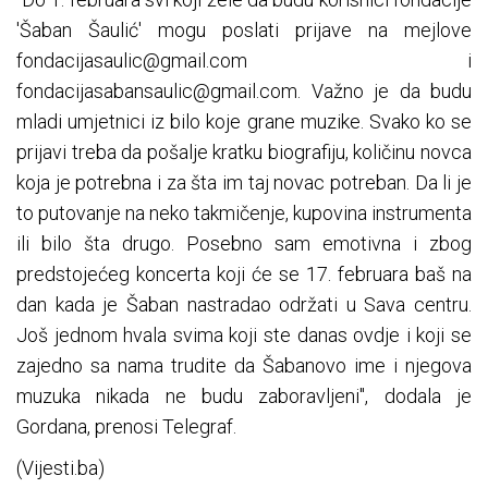
'Šaban Šaulić' mogu poslati prijave na mejlove
fondacijasaulic@gmail.com
i
fondacijasabansaulic@gmail.com
. Važno je da budu
mladi umjetnici iz bilo koje grane muzike. Svako ko se
prijavi treba da pošalje kratku biografiju, količinu novca
koja je potrebna i za šta im taj novac potreban. Da li je
to putovanje na neko takmičenje, kupovina instrumenta
ili bilo šta drugo. Posebno sam emotivna i zbog
predstojećeg koncerta koji će se 17. februara baš na
dan kada je Šaban nastradao održati u Sava centru.
Još jednom hvala svima koji ste danas ovdje i koji se
zajedno sa nama trudite da Šabanovo ime i njegova
muzuka nikada ne budu zaboravljeni", dodala je
Gordana, prenosi Telegraf.
(Vijesti.ba)