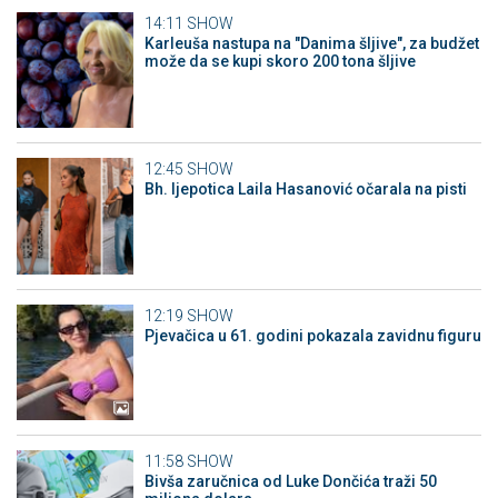
14:11
SHOW
Karleuša nastupa na "Danima šljive", za budžet
može da se kupi skoro 200 tona šljive
12:45
SHOW
Bh. ljepotica Laila Hasanović očarala na pisti
12:19
SHOW
Pjevačica u 61. godini pokazala zavidnu figuru
11:58
SHOW
Bivša zaručnica od Luke Dončića traži 50