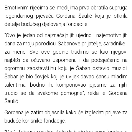
Emotivnim riječima se medijima prva obratila supruga
legendarnog pjevača Gordana Šaulić koja je otkrila
detalje budućeg djelovanja fondacije.
"Ovo je jedan od najznačajnijih ujedno i najemotivnijih
dana za moju porodicu, Šabanove prijatelje, saradnike i
za mene. Sve ove godine trudimo se kao njegovi
najbliži da očuvano uspomenu i da podsjećamo na
ogromnu zaostavštinu koju je Šaban ostavio muzici.
Šaban je bio čovjek koji je uvijek davao šansu mladim
talentima, bodrio ih, komponovao pjesme za njih,
trudio se da svakome pomogne", rekla je Gordana
Šaulić.
Gordana je zatim objasnila kako će izgledati prijave za
buduće korisnike fondacije.
"Do 1. februara svi koji žele da budu korisnici fondacije