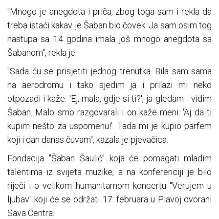
"Mnogo je anegdota i priča, zbog toga sam i rekla da
treba istaći kakav je Šaban bio čovek. Ja sam osim tog
nastupa sa 14 godina imala još mnogo anegdota sa
Šabanom", rekla je.
"Sada ću se prisjetiti jednog trenutka. Bila sam sama
na aerodromu i tako sjedim ja i prilazi mi neko
otpozadi i kaže: 'Ej, mala, gdje si ti?', ja gledam - vidim
Šaban. Malo smo razgovarali i on kaže meni: 'Aj da ti
kupim nešto za uspomenu!'. Tada mi je kupio parfem
koji i dan danas čuvam", kazala je pjevačica.
Fondacija "Šaban Šaulić" koja će pomagati mladim
talentima iz svijeta muzike, a na konferenciji je bilo
riječi i o velikom humanitarnom koncertu "Verujem u
ljubav" koji će se održati 17. februara u Plavoj dvorani
Sava Centra.