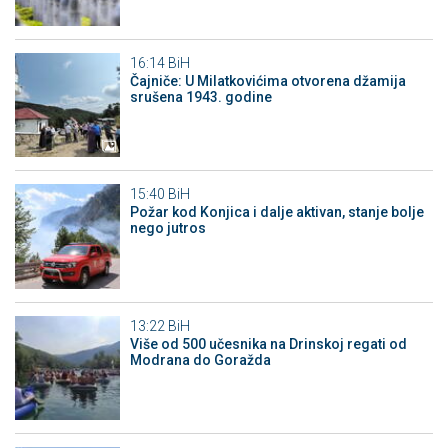
16:14
BiH
Čajniče: U Milatkovićima otvorena džamija
srušena 1943. godine
15:40
BiH
Požar kod Konjica i dalje aktivan, stanje bolje
nego jutros
13:22
BiH
Više od 500 učesnika na Drinskoj regati od
Modrana do Goražda