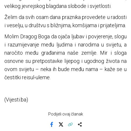
velikog jevrejskog blagdana slobode i svjetlosti.
Želim da svih osam dana praznika provedete u radosti
i veselju, u društvu s bližnjima, komšijama i prijateljima.
Molim Dragog Boga da ojača ljubav i povjerenje, slogu
i razumijevanje među ljudima i narodima u svijetu, a
naročito među građanima naše zemlje. Mir i sloga
osnovne su pretpostavke lijepog i ugodnog života na
ovom svijetu – neka ih bude među nama – kaže se u
čestitki reisul-uleme.
(Vijesti.ba)
Podijeli ovaj članak
Facebook
X
Kopiraj link
Više