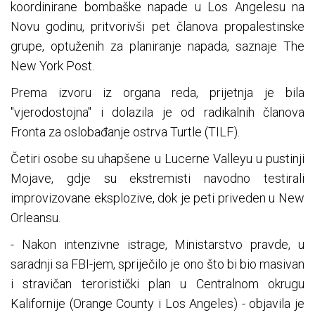
koordinirane bombaške napade u Los Angelesu na
Novu godinu, pritvorivši pet članova propalestinske
grupe, optuženih za planiranje napada, saznaje The
New York Post.
Prema izvoru iz organa reda, prijetnja je bila
"vjerodostojna" i dolazila je od radikalnih članova
Fronta za oslobađanje ostrva Turtle (TILF).
Četiri osobe su uhapšene u Lucerne Valleyu u pustinji
Mojave, gdje su ekstremisti navodno testirali
improvizovane eksplozive, dok je peti priveden u New
Orleansu.
- Nakon intenzivne istrage, Ministarstvo pravde, u
saradnji sa FBI-jem, spriječilo je ono što bi bio masivan
i stravičan teroristički plan u Centralnom okrugu
Kalifornije (Orange County i Los Angeles) - objavila je