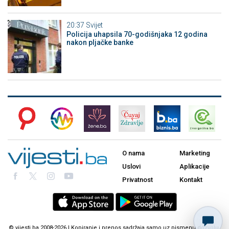
20:37
Svijet
Policija uhapsila 70-godišnjaka 12 godina
nakon pljačke banke
O nama
Marketing
Uslovi
Aplikacije
Privatnost
Kontakt
© vijesti.ba 2008-2026 | Kopiranje i prenos sadržaja samo uz pismenu dozvolu.