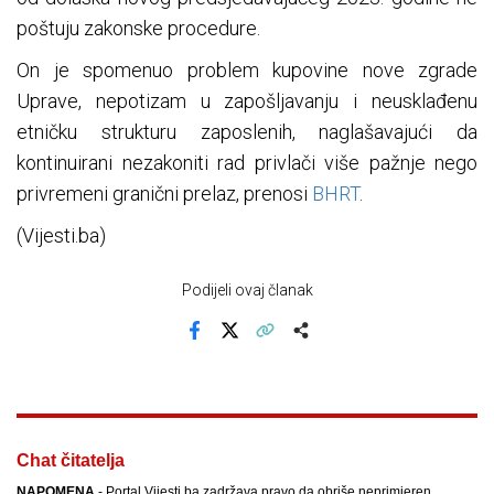
poštuju zakonske procedure.
On je spomenuo problem kupovine nove zgrade
Uprave, nepotizam u zapošljavanju i neusklađenu
etničku strukturu zaposlenih, naglašavajući da
kontinuirani nezakoniti rad privlači više pažnje nego
privremeni granični prelaz, prenosi
BHRT
.
(Vijesti.ba)
Podijeli ovaj članak
Facebook
X
Kopiraj link
Više
Chat čitatelja
NAPOMENA
- Portal Vijesti.ba zadržava pravo da obriše neprimjeren