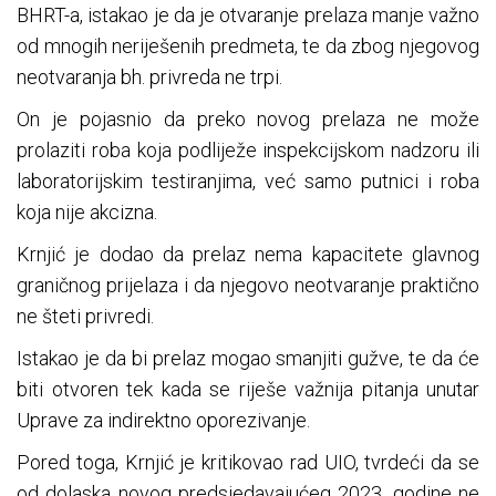
BHRT-a, istakao je da je otvaranje prelaza manje važno
od mnogih neriješenih predmeta, te da zbog njegovog
neotvaranja bh. privreda ne trpi.
On je pojasnio da preko novog prelaza ne može
prolaziti roba koja podliježe inspekcijskom nadzoru ili
laboratorijskim testiranjima, već samo putnici i roba
koja nije akcizna.
Krnjić je dodao da prelaz nema kapacitete glavnog
graničnog prijelaza i da njegovo neotvaranje praktično
ne šteti privredi.
Istakao je da bi prelaz mogao smanjiti gužve, te da će
biti otvoren tek kada se riješe važnija pitanja unutar
Uprave za indirektno oporezivanje.
Pored toga, Krnjić je kritikovao rad UIO, tvrdeći da se
od dolaska novog predsjedavajućeg 2023. godine ne