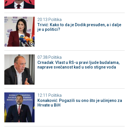
20:13
Politika
Trivić: Kako to da je Dodik presuđen, a i dalje
je u politici?
07:38
Politika
Crnadak: Vlast u RS-u pravi ljude budalama,
naprave svečanost kad u selo stigne voda
12:11
Politika
Konaković: Pogazili su ono što je učinjeno za
Hrvate u BiH