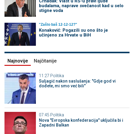
Crnadak: Vlast u RS-u pravi ljude
budalama, naprave svečanost kad u selo
stigne voda
"Zašto baš 12-12-12?"
Konaković: Pogazili su ono što je
učinjeno za Hrvate u BiH
Najnovije
Najčitanije
11:27
Politika
Suljagić nakon saslušanja: "Gdje god vi
dođete, mi smo već bili"
07:45
Politika
Nova "Evropska konfederacija" uključila bi i
Zapadni Balkan