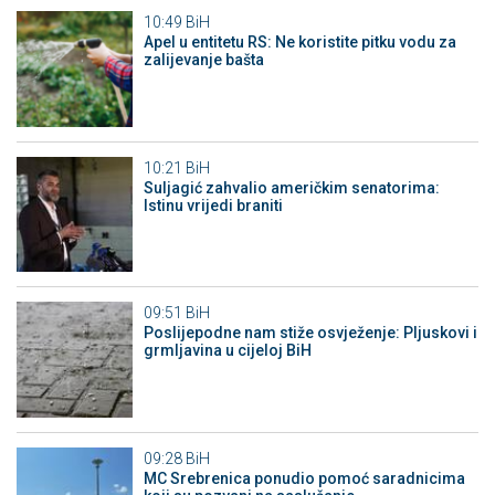
10:49
BiH
Apel u entitetu RS: Ne koristite pitku vodu za
zalijevanje bašta
10:21
BiH
Suljagić zahvalio američkim senatorima:
Istinu vrijedi braniti
09:51
BiH
Poslijepodne nam stiže osvježenje: Pljuskovi i
grmljavina u cijeloj BiH
09:28
BiH
MC Srebrenica ponudio pomoć saradnicima