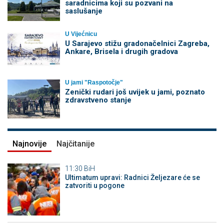
saradnicima koji su pozvani na
saslušanje
U Vijećnicu
U Sarajevo stižu gradonačelnici Zagreba,
Ankare, Brisela i drugih gradova
U jami "Raspotočje"
Zenički rudari još uvijek u jami, poznato
zdravstveno stanje
Najnovije
Najčitanije
11:30
BiH
Ultimatum upravi: Radnici Željezare će se
zatvoriti u pogone