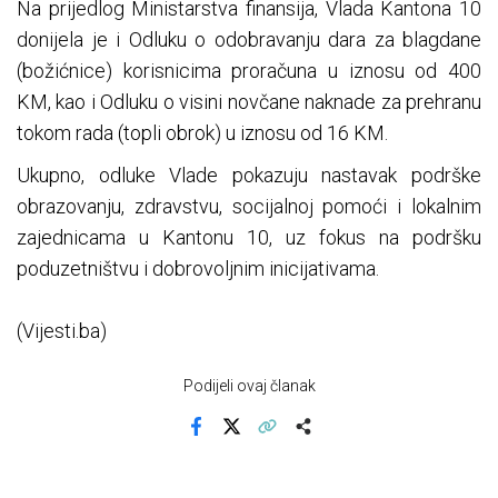
Na prijedlog Ministarstva finansija, Vlada Kantona 10
donijela je i Odluku o odobravanju dara za blagdane
(božićnice) korisnicima proračuna u iznosu od 400
KM, kao i Odluku o visini novčane naknade za prehranu
tokom rada (topli obrok) u iznosu od 16 KM.
Ukupno, odluke Vlade pokazuju nastavak podrške
obrazovanju, zdravstvu, socijalnoj pomoći i lokalnim
zajednicama u Kantonu 10, uz fokus na podršku
poduzetništvu i dobrovoljnim inicijativama.
(Vijesti.ba)
Podijeli ovaj članak
Facebook
X
Kopiraj link
Više