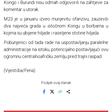
Kongo i Burundi nisu odmah odgovorili na zahtjeve za
komentar u utorak.
M23 je u januaru izveo munjevitu ofanzivu, zauzevši
dva najveća grada u istočnom Kongu u borbama u
kojima su ubijene hiljade i raseljene stotine hiljada.
Pobunjenici od tada rade na uspostavljanju paralelne
administracije na istoku, potencijalno postavljajući ovu
ogromnu centralnoafričku zemlju pred trajni raspad.
(Vijesti.ba/Fena)
Podijeli ovaj članak
Facebook
X
Kopiraj link
Više