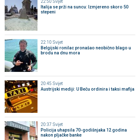
22:50
Svijet
Italija se prži na suncu: Izmjereno skoro 50
stepeni
22:10
Svijet
Belgijski ronilac pronašao neobično blago u
brodu na dnu mora
20:45
Svijet
Austrijski mediji: U Beču ordinira i taksi mafija
20:37
Svijet
Policija uhapsila 70-godišnjaka 12 godina
nakon pljačke banke