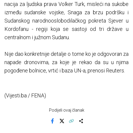
nacija za ljudska prava Volker Turk, misleći na sukobe
između sudanske vojske, Snaga za brzu podršku i
Sudanskog narodnooslobodilačkog pokreta Sjever u
Kordofanu - regiji koja se sastoji od tri države u
centralnom i južnom Sudanu.
Nije dao konkretnije detalje o tome ko je odgovoran za
napade dronovima, za koje je rekao da su u njima
pogođene bolnice, vrtić i baza UN-a, prenosi Reuters.
(Vijesti.ba / FENA)
Podijeli ovaj članak
Facebook
X
Kopiraj link
Više