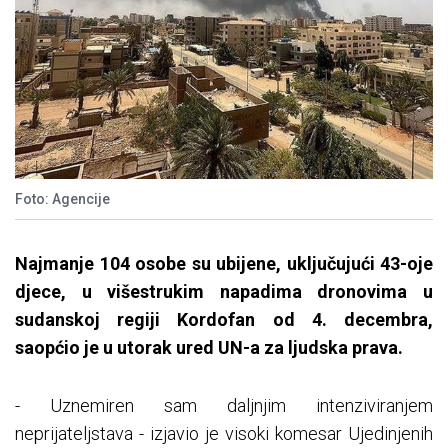
Foto: Agencije
Najmanje 104 osobe su ubijene, uključujući 43-oje
djece, u višestrukim napadima dronovima u
sudanskoj regiji Kordofan od 4. decembra,
saopćio je u utorak ured UN-a za ljudska prava.
- Uznemiren sam daljnjim intenziviranjem
neprijateljstava - izjavio je visoki komesar Ujedinjenih