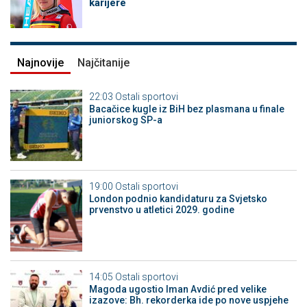
karijere
Najnovije
Najčitanije
22:03
Ostali sportovi
Bacačice kugle iz BiH bez plasmana u finale
juniorskog SP-a
19:00
Ostali sportovi
London podnio kandidaturu za Svjetsko
prvenstvo u atletici 2029. godine
14:05
Ostali sportovi
Magoda ugostio Iman Avdić pred velike
izazove: Bh. rekorderka ide po nove uspjehe