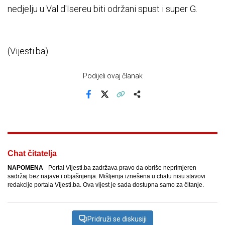
nedjelju u Val d'Isereu biti održani spust i super G.
(Vijesti.ba)
Podijeli ovaj članak
Facebook
X
Kopiraj link
Više
Chat čitatelja
NAPOMENA
- Portal Vijesti.ba zadržava pravo da obriše neprimjeren
sadržaj bez najave i objašnjenja. Mišljenja iznešena u chatu nisu stavovi
redakcije portala Vijesti.ba. Ova vijest je sada dostupna samo za čitanje.
Pridruži se diskusiji