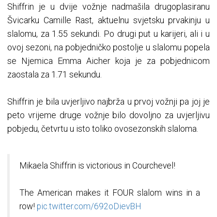
Shiffrin je u dvije vožnje nadmašila drugoplasiranu
Švicarku Camille Rast, aktuelnu svjetsku prvakinju u
slalomu, za 1.55 sekundi. Po drugi put u karijeri, ali i u
ovoj sezoni, na pobjedničko postolje u slalomu popela
se Njemica Emma Aicher koja je za pobjednicom
zaostala za 1.71 sekundu.
Shiffrin je bila uvjerljivo najbrža u prvoj vožnji pa joj je
peto vrijeme druge vožnje bilo dovoljno za uvjerljivu
pobjedu, četvrtu u isto toliko ovosezonskih slaloma.
Mikaela Shiffrin is victorious in Courchevel!
The American makes it FOUR slalom wins in a
row!
pic.twitter.com/692oDievBH