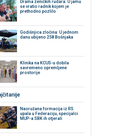
Drama zeničkih rudara: U jamu
se vratio radnik kojem je
prethodno pozlilo
Godišnjica zločina: U jednom
danu ubijeno 258 Bošnjaka
Klinika na KCUS-u dobila
savremeno opremljene
prostorije
jčitanije
Naoružana formacija iz RS
upala u Federaciju, specijalci
MUP-a SBK ih otjerali