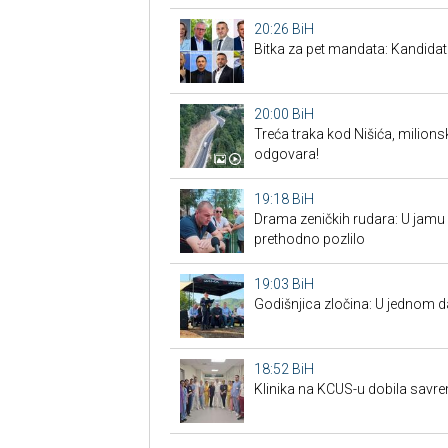
20:26
BiH
Bitka za pet mandata: Kandidat
20:00
BiH
Treća traka kod Nišića, milionsk
odgovara!
19:18
BiH
Drama zeničkih rudara: U jamu s
prethodno pozlilo
19:03
BiH
Godišnjica zločina: U jednom 
18:52
BiH
Klinika na KCUS-u dobila savr