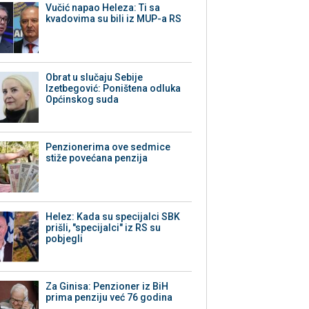
Vučić napao Heleza: Ti sa
kvadovima su bili iz MUP-a RS
Obrat u slučaju Sebije
Izetbegović: Poništena odluka
Općinskog suda
Penzionerima ove sedmice
stiže povećana penzija
Helez: Kada su specijalci SBK
prišli, "specijalci" iz RS su
pobjegli
Za Ginisa: Penzioner iz BiH
prima penziju već 76 godina