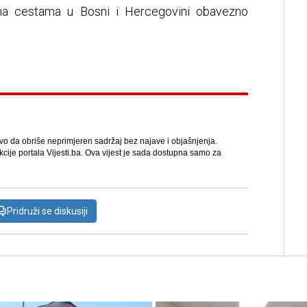
a cestama u Bosni i Hercegovini obavezno
avo da obriše neprimjeren sadržaj bez najave i objašnjenja.
kcije portala Vijesti.ba. Ova vijest je sada dostupna samo za
Pridruži se diskusiji