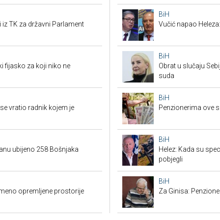
BiH
i iz TK za državni Parlament
Vučić napao Heleza:
BiH
i fijasko za koji niko ne
Obrat u slučaju Seb
suda
BiH
e vratio radnik kojem je
Penzionerima ove s
BiH
danu ubijeno 258 Bošnjaka
Helez: Kada su specij
pobjegli
BiH
emeno opremljene prostorije
Za Ginisa: Penzione