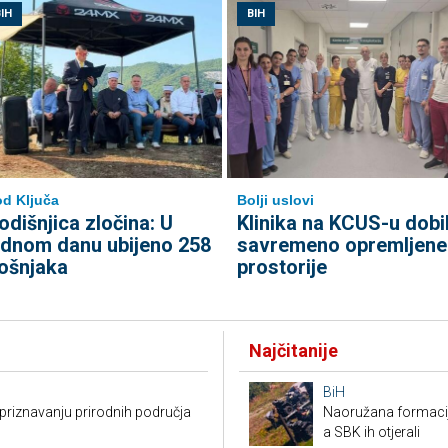
IH
BIH
d Ključa
Bolji uslovi
odišnjica zločina: U
Klinika na KCUS-u dobi
ednom danu ubijeno 258
savremeno opremljene
ošnjaka
prostorije
Najčitanije
BiH
riznavanju prirodnih područja
Naoružana formacija
a SBK ih otjerali