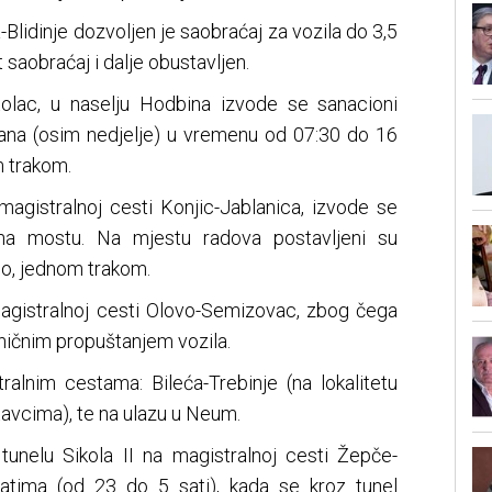
-Blidinje dozvoljen je saobraćaj za vozila do 3,5
t saobraćaj i dalje obustavljen.
tolac, u naselju Hodbina izvode se sanacioni
ana (osim nedjelje) u vremenu od 07:30 do 16
m trakom.
agistralnoj cesti Konjic-Jablanica, izvode se
a na mostu. Na mjestu radova postavljeni su
o, jednom trakom.
magistralnoj cesti Olovo-Semizovac, zbog čega
ničnim propuštanjem vozila.
ralnim cestama: Bileća-Trebinje (na lokalitetu
tavcima), te na ulazu u Neum.
 tunelu Sikola II na magistralnoj cesti Žepče-
atima (od 23 do 5 sati), kada se kroz tunel