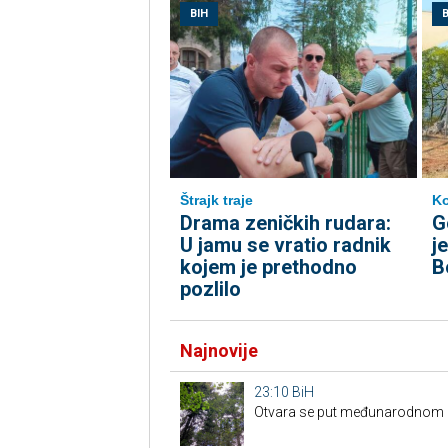
BIH
B
Štrajk traje
Ko
Drama zeničkih rudara:
G
U jamu se vratio radnik
j
kojem je prethodno
B
pozlilo
Najnovije
23:10
BiH
Otvara se put međunarodnom p