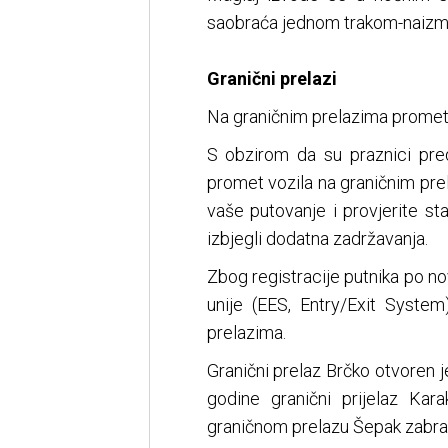
saobraća jednom trakom-naizmj
Granični prelazi
Na graničnim prelazima promet p
S obzirom da su praznici pr
promet vozila na graničnim pre
vaše putovanje i provjerite st
izbjegli dodatna zadržavanja.
Zbog registracije putnika po n
unije (EES, Entry/Exit Syste
prelazima.
Granični prelaz Brčko otvoren j
godine granični prijelaz Kar
graničnom prelazu Šepak zabranj