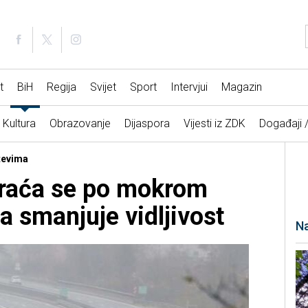
t
BiH
Regija
Svijet
Sport
Intervjui
Magazin
Kultura
Obrazovanje
Dijaspora
Vijesti iz ZDK
Događaji 
utevima
raća se po mokrom
a smanjuje vidljivost
Na