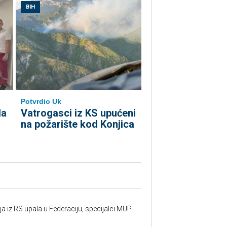
BIH
Potvrdio Uk
la
Vatrogasci iz KS upućeni
na požarište kod Konjica
 iz RS upala u Federaciju, specijalci MUP-