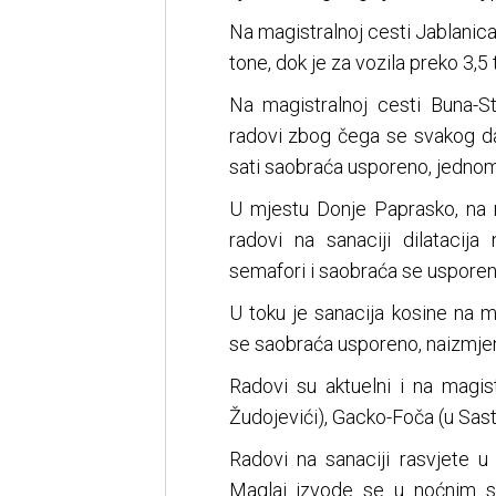
Na magistralnoj cesti Jablanica
tone, dok je za vozila preko 3,5 
Na magistralnoj cesti Buna-S
radovi zbog čega se svakog d
sati saobraća usporeno, jedno
U mjestu Donje Paprasko, na m
radovi na sanaciji dilatacij
semafori i saobraća se usporen
U toku je sanacija kosine na 
se saobraća usporeno, naizmje
Radovi su aktuelni i na magist
Žudojevići), Gacko-Foča (u Sas
Radovi na sanaciji rasvjete u
Maglaj izvode se u noćnim s