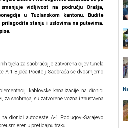
manjuje vidljivost na području Orašja,
ponegdje u Tuzlanskom kantonu. Budite
 prilagodite stanju i uslovima na putevima.
pise.
ih tijela za saobraćaj je zatvorena cijev tunela
ste A-1 Bijača-Počitelj. Saobraća se dvosmjerno
Na
ementaciji kablovske kanalizacije na dionici
i, za saobraćaj su zatvorene vozna i zaustavna
 na dionici autoceste A-1 Podlugovi-Sarajevo
preusmjeren u preticajnu traku.