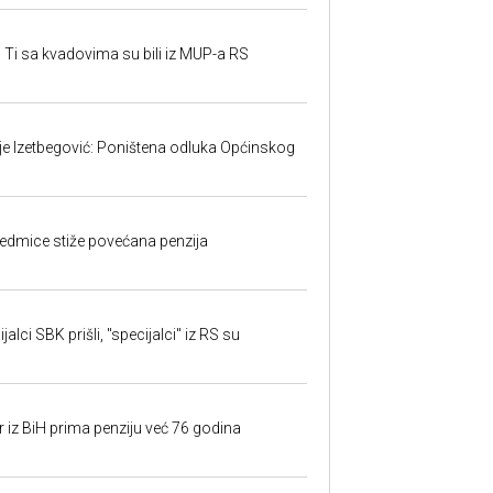
 Ti sa kvadovima su bili iz MUP-a RS
ije Izetbegović: Poništena odluka Općinskog
edmice stiže povećana penzija
alci SBK prišli, "specijalci" iz RS su
r iz BiH prima penziju već 76 godina