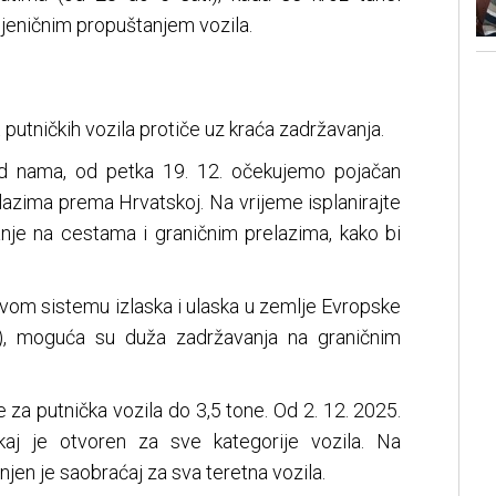
eničnim propuštanjem vozila.
utničkih vozila protiče uz kraća zadržavanja.
ed nama, od petka 19. 12. očekujemo pojačan
lazima prema Hrvatskoj. Na vrijeme isplanirajte
anje na cestama i graničnim prelazima, kako bi
ovom sistemu izlaska i ulaska u zemlje Evropske
m), moguća su duža zadržavanja na graničnim
e za putnička vozila do 3,5 tone. Od 2. 12. 2025.
akaj je otvoren za sve kategorije vozila. Na
en je saobraćaj za sva teretna vozila.