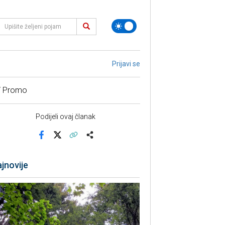
Prijavi se
/ Promo
Podijeli ovaj članak
Facebook
X
Kopiraj link
Više
jnovije