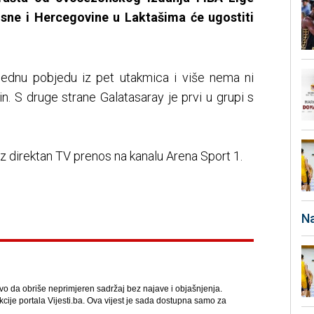
sne i Hercegovine u Laktašima će ugostiti
jednu pobjedu iz pet utakmica i više nema ni
in. S druge strane Galatasaray je prvi u grupi s
uz direktan TV prenos na kanalu Arena Sport 1.
Na
avo da obriše neprimjeren sadržaj bez najave i objašnjenja.
kcije portala Vijesti.ba. Ova vijest je sada dostupna samo za