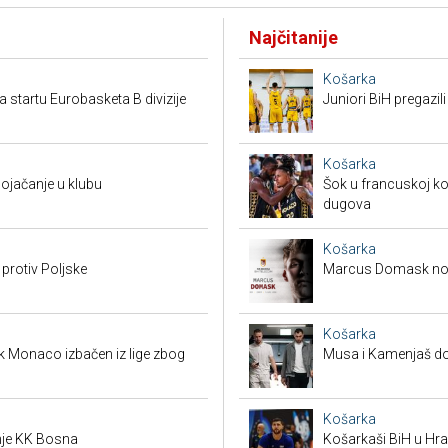
Najčitanije
Košarka
a startu Eurobasketa B divizije
Juniori BiH pregazili
Košarka
pojačanje u klubu
Šok u francuskoj ko
dugova
Košarka
 protiv Poljske
Marcus Domask nov
Košarka
k Monaco izbačen iz lige zbog
Musa i Kamenjaš dob
Košarka
je KK Bosna
Košarkaši BiH u Hras