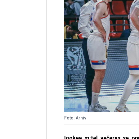
Foto: Arhiv
Igokea m:tel večeras se o