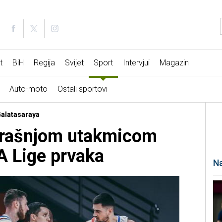
t
BiH
Regija
Svijet
Sport
Intervjui
Magazin
Auto-moto
Ostali sportovi
Galatasaraya
erašnjom utakmicom
A Lige prvaka
Na