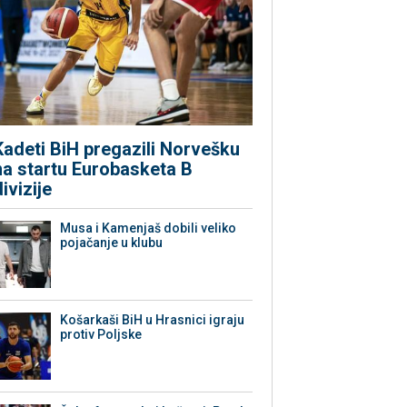
Kadeti BiH pregazili Norvešku
na startu Eurobasketa B
divizije
Musa i Kamenjaš dobili veliko
pojačanje u klubu
Košarkaši BiH u Hrasnici igraju
protiv Poljske