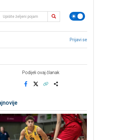
Prijavi se
Podijeli ovaj članak
Facebook
X
Kopiraj link
Više
jnovije