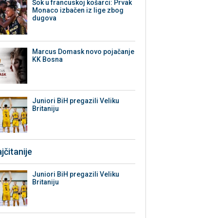
Šok u francuskoj košarci: Prvak
Monaco izbačen iz lige zbog
dugova
Marcus Domask novo pojačanje
KK Bosna
Juniori BiH pregazili Veliku
Britaniju
jčitanije
Juniori BiH pregazili Veliku
Britaniju