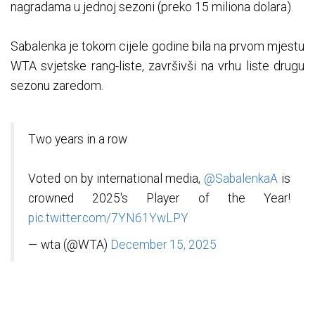
nagradama u jednoj sezoni (preko 15 miliona dolara).
Sabalenka je tokom cijele godine bila na prvom mjestu
WTA svjetske rang-liste, završivši na vrhu liste drugu
sezonu zaredom.
Two years in a row
Voted on by international media,
@SabalenkaA
is
crowned 2025's Player of the Year!
pic.twitter.com/7YN61YwLPY
— wta (@WTA)
December 15, 2025