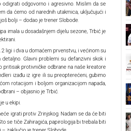
 odigrati odgovorno i agresivno. Mislim da se
em da ćemo od narednih utakmica, uključujući i
i još bolji – dodao je trener Slobode.
ipa imala u dosadašnjem dijelu sezone, Trbić je
ktirani.
 2 ligi i dva u domaćem prvenstvu, i većinom su
 ih detaljno. Glavni problemi su defanzivni skok i
 pritisak protivničke odbrane na naše kreatore
ndleri izađu iz igre ili su preopterećeni, gubimo
većom rotacijom i boljom organizacijom napada,
 odbrani – objasnio je Trbić.
e u ekipi.
 neće igrati protiv Zrinjskog. Nadam se da će biti
 se tiče Zahiragića, papirologija bi trebala biti
i – zaključio je trener Slobode.