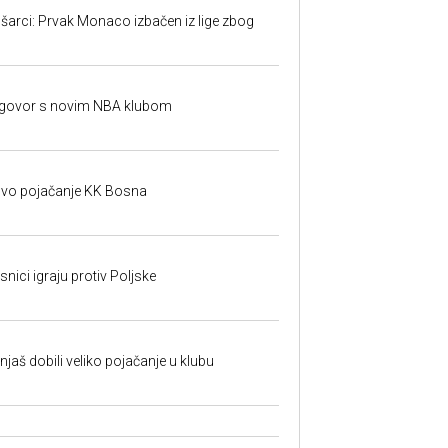
šarci: Prvak Monaco izbačen iz lige zbog
ugovor s novim NBA klubom
o pojačanje KK Bosna
nici igraju protiv Poljske
aš dobili veliko pojačanje u klubu