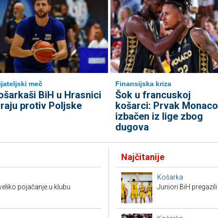
ijateljski meč
Finansijska kriza
ošarkaši BiH u Hrasnici
Šok u francuskoj
graju protiv Poljske
košarci: Prvak Monaco
izbačen iz lige zbog
dugova
Najčitanije
Košarka
eliko pojačanje u klubu
Juniori BiH pregazili