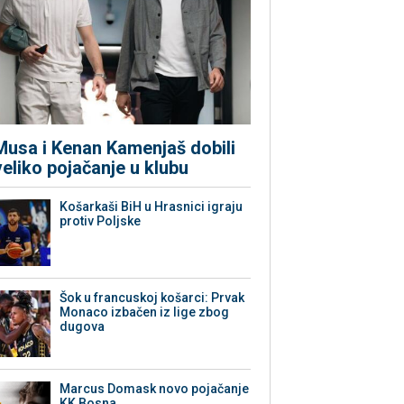
Musa i Kenan Kamenjaš dobili
veliko pojačanje u klubu
Košarkaši BiH u Hrasnici igraju
protiv Poljske
Šok u francuskoj košarci: Prvak
Monaco izbačen iz lige zbog
dugova
Marcus Domask novo pojačanje
KK Bosna