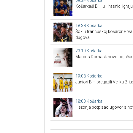
09:24
Košarka
Košarkaši BiH u Hrasnici igraju
18:38
Košarka
Šok u francuskoj košarci: Prva
dugova
23:10
Košarka
Marcus Domask novo pojačan
19:08
Košarka
Juniori BiH pregazili Veliku Brita
18:00
Košarka
Hezonja potpisao ugovor s n