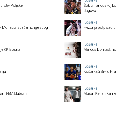
Košarka
 protiv Poljske
Šok u francuskoj ko
dugova
Košarka
k Monaco izbačen iz lige zbog
Hezonja potpisao 
Košarka
je KK Bosna
Marcus Domask nov
Košarka
niju
Košarkaši BiH u Hras
Košarka
ovim NBA klubom
Musa i Kenan Kamenj