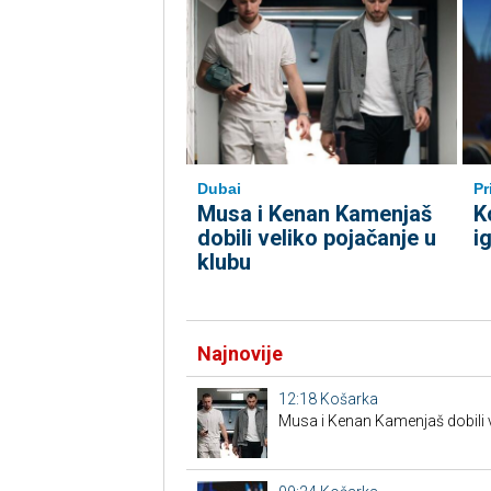
Dubai
Pr
Musa i Kenan Kamenjaš
K
dobili veliko pojačanje u
i
klubu
Najnovije
12:18
Košarka
Musa i Kenan Kamenjaš dobili v