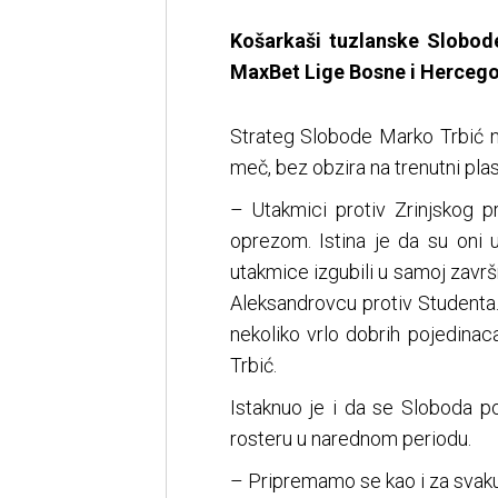
Košarkaši tuzlanske Slobode
MaxBet Lige Bosne i Hercegov
Strateg Slobode Marko Trbić n
meč, bez obzira na trenutni pla
– Utakmici protiv Zrinjskog p
oprezom. Istina je da su oni u
utakmice izgubili u samoj završ
Aleksandrovcu protiv Studenta.
nekoliko vrlo dobrih pojedinac
Trbić.
Istaknuo je i da se Sloboda p
rosteru u narednom periodu.
– Pripremamo se kao i za svak