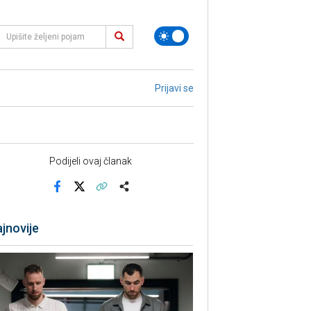
Prijavi se
Podijeli ovaj članak
Facebook
X
Kopiraj link
Više
jnovije