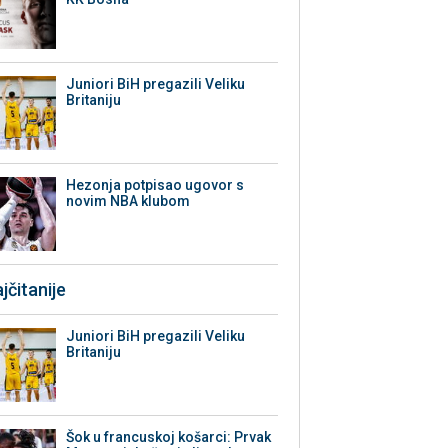
Juniori BiH pregazili Veliku
Britaniju
Hezonja potpisao ugovor s
novim NBA klubom
jčitanije
Juniori BiH pregazili Veliku
Britaniju
Šok u francuskoj košarci: Prvak