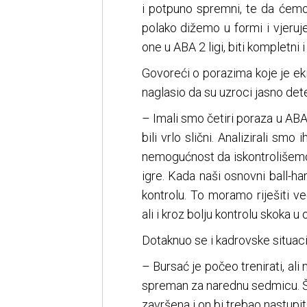
i potpuno spremni, te da ćemo
polako dižemo u formi i vjeruj
one u ABA 2 ligi, biti kompletni 
Govoreći o porazima koje je ek
naglasio da su uzroci jasno dete
– Imali smo četiri poraza u ABA
bili vrlo slični. Analizirali smo
nemogućnost da iskontrolišemo
igre. Kada naši osnovni ball-ha
kontrolu. To moramo riješiti 
ali i kroz bolju kontrolu skoka u
Dotaknuo se i kadrovske situacij
– Bursać je počeo trenirati, ali
spreman za narednu sedmicu. Što
završena i on bi trebao nastupit