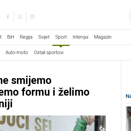
t
BiH
Regija
Svijet
Sport
Intervjui
Magazin
Auto-moto
Ostali sportovi
 ne smijemo
žemo formu i želimo
Na
niji