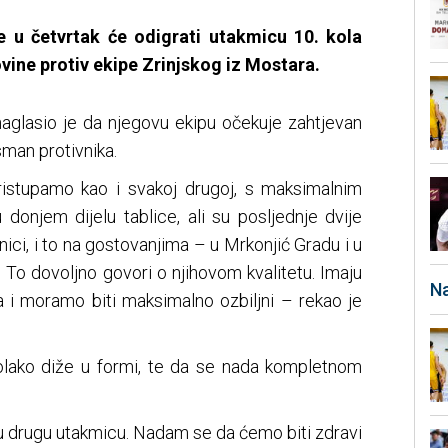
 u četvrtak će odigrati utakmicu 10. kola
ine protiv ekipe Zrinjskog iz Mostara.
aglasio je da njegovu ekipu očekuje zahtjevan
sman protivnika.
ristupamo kao i svakoj drugoj, s maksimalnim
 donjem dijelu tablice, ali su posljednje dvije
nici, i to na gostovanjima – u Mrkonjić Gradu i u
 To dovoljno govori o njihovom kvalitetu. Imaju
Na
a i moramo biti maksimalno ozbiljni – rekao je
olako diže u formi, te da se nada kompletnom
u drugu utakmicu. Nadam se da ćemo biti zdravi