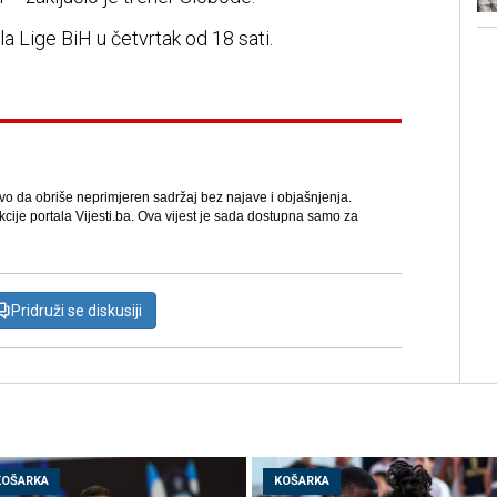
la Lige BiH u četvrtak od 18 sati.
avo da obriše neprimjeren sadržaj bez najave i objašnjenja.
kcije portala Vijesti.ba. Ova vijest je sada dostupna samo za
Pridruži se diskusiji
KOŠARKA
KOŠARKA