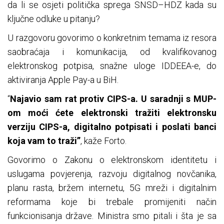
da li se osjeti politička sprega SNSD–HDZ kada su
ključne odluke u pitanju?
U razgovoru govorimo o konkretnim temama iz resora
saobraćaja i komunikacija, od kvalifikovanog
elektronskog potpisa, snažne uloge IDDEEA-e, do
aktiviranja Apple Pay-a u BiH.
“
Najavio sam rat protiv CIPS-a. U saradnji s MUP-
om moći ćete elektronski tražiti elektronsku
verziju CIPS-a, digitalno potpisati i poslati banci
koja vam to traži”
, kaže Forto.
Govorimo o Zakonu o elektronskom identitetu i
uslugama povjerenja, razvoju digitalnog novčanika,
planu rasta, bržem internetu, 5G mreži i digitalnim
reformama koje bi trebale promijeniti način
funkcionisanja države. Ministra smo pitali i šta je sa