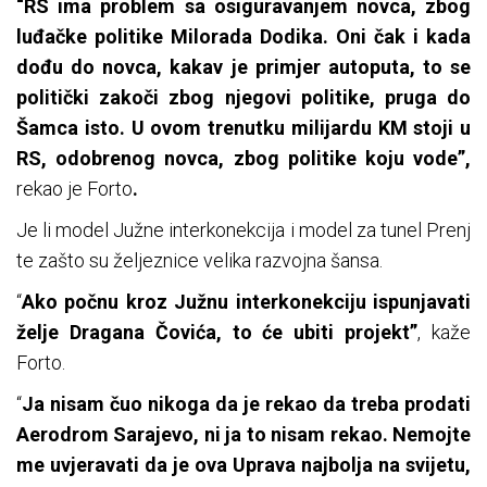
“RS ima problem sa osiguravanjem novca, zbog
luđačke politike Milorada Dodika. Oni čak i kada
dođu do novca, kakav je primjer autoputa, to se
politički zakoči zbog njegovi politike, pruga do
Šamca isto. U ovom trenutku milijardu KM stoji u
RS, odobrenog novca, zbog politike koju vode”,
rekao je Forto
.
Je li model Južne interkonekcija i model za tunel Prenj
te zašto su željeznice velika razvojna šansa.
“
Ako počnu kroz Južnu interkonekciju ispunjavati
želje Dragana Čovića, to će ubiti projekt”
, kaže
Forto.
“
Ja nisam čuo nikoga da je rekao da treba prodati
Aerodrom Sarajevo, ni ja to nisam rekao. Nemojte
me uvjeravati da je ova Uprava najbolja na svijetu,