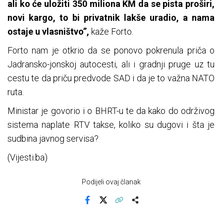
ali ko će uložiti 350 miliona KM da se pista proširi,
novi kargo, to bi privatnik lakše uradio, a nama
ostaje u vlasništvo”,
kaže Forto.
Forto nam je otkrio da se ponovo pokrenula priča o
Jadransko-jonskoj autocesti, ali i gradnji pruge uz tu
cestu te da priču predvode SAD i da je to važna NATO
ruta.
Ministar je govorio i o BHRT-u te da kako do održivog
sistema naplate RTV takse, koliko su dugovi i šta je
sudbina javnog servisa?
(Vijesti.ba)
Podijeli ovaj članak
Facebook
X
Kopiraj link
Više