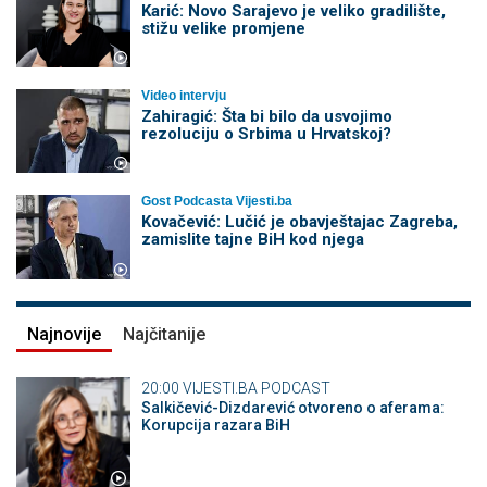
Karić: Novo Sarajevo je veliko gradilište,
stižu velike promjene
Video intervju
Zahiragić: Šta bi bilo da usvojimo
rezoluciju o Srbima u Hrvatskoj?
Gost Podcasta Vijesti.ba
Kovačević: Lučić je obavještajac Zagreba,
zamislite tajne BiH kod njega
Najnovije
Najčitanije
20:00
VIJESTI.BA PODCAST
Salkičević-Dizdarević otvoreno o aferama:
Korupcija razara BiH