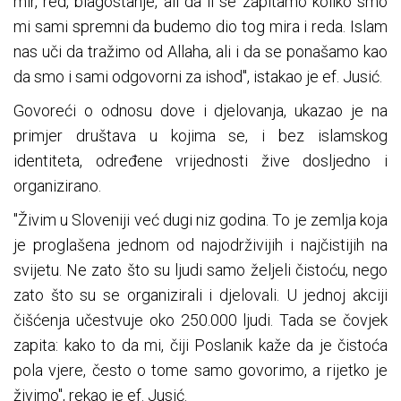
mir, red, blagostanje, ali da li se zapitamo koliko smo
mi sami spremni da budemo dio tog mira i reda. Islam
nas uči da tražimo od Allaha, ali i da se ponašamo kao
da smo i sami odgovorni za ishod", istakao je ef. Jusić.
Govoreći o odnosu dove i djelovanja, ukazao je na
primjer društava u kojima se, i bez islamskog
identiteta, određene vrijednosti žive dosljedno i
organizirano.
"Živim u Sloveniji već dugi niz godina. To je zemlja koja
je proglašena jednom od najodrživijih i najčistijih na
svijetu. Ne zato što su ljudi samo željeli čistoću, nego
zato što su se organizirali i djelovali. U jednoj akciji
čišćenja učestvuje oko 250.000 ljudi. Tada se čovjek
zapita: kako to da mi, čiji Poslanik kaže da je čistoća
pola vjere, često o tome samo govorimo, a rijetko je
živimo", rekao je ef. Jusić.