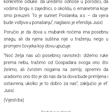
konkretne odluke: da uredimo odnose u porodici, da
vodimo brigu o zajednici, o okolišu, o emanetima koje
smo preuzeli. To je sunnet Poslanika, a.s. – da vjera
bude vidljiva u ponašanju", naglasio je efendija Jusić.
Poručio je da dova u mubarek noćima ima posebnu
snagu, ali da njena suština nije u traženju, nego u
promjeni čovjeka koji dovu upućuje.
"Noć želja nas uči posebnoj ravnoteži: dižemo ruke
prema nebu, tražimo od Gospadara svoga ono što
želimo, ali čvrstim nogama na zemlji, spremni da
uradiomo ono što je do nas da ta dova bude primljena i
ostavrena, ukolko je to dobro za nas", zaključio je ef.
Jusić.
(Vijesti.ba)