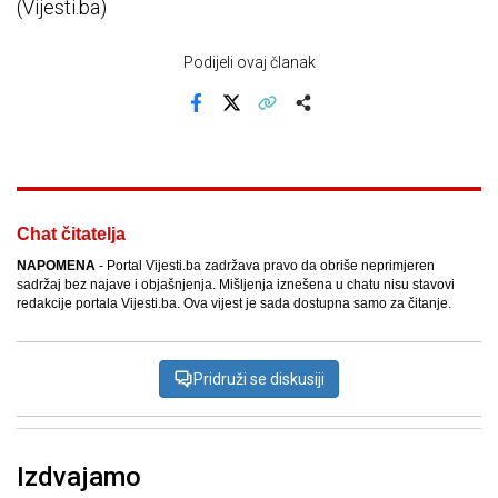
(Vijesti.ba)
Podijeli ovaj članak
Facebook
X
Kopiraj link
Više
Chat čitatelja
NAPOMENA
- Portal Vijesti.ba zadržava pravo da obriše neprimjeren
sadržaj bez najave i objašnjenja. Mišljenja iznešena u chatu nisu stavovi
redakcije portala Vijesti.ba. Ova vijest je sada dostupna samo za čitanje.
Pridruži se diskusiji
Izdvajamo