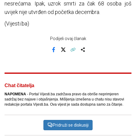
nesrećama. Ipak, uzrok smrti za čak 68 osoba još
uvijek nije utvrđen od početka decembra.
(Vijesti.ba)
Podijeli ovaj članak
Facebook
X
Kopiraj link
Više
Chat čitatelja
NAPOMENA
- Portal Vijesti.ba zadržava pravo da obriše neprimjeren
sadržaj bez najave i objašnjenja. Mišljenja iznešena u chatu nisu stavovi
redakcije portala Vijesti.ba. Ova vijest je sada dostupna samo za čitanje.
Pridruži se diskusiji