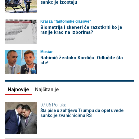
sankcije izostaju
Kraj za "fantomske glasove"
Biometrija i skeneri će razotkriti ko je
ranije krao na izborima?
Mostar
Rahimić žestoko Kordiću: Odlučite šta
ste!
Najnovije
Najčitanije
07:06
Politika
Šta piše u zahtjevu Trumpu da opet uvede
sankcije zvaničnicima RS