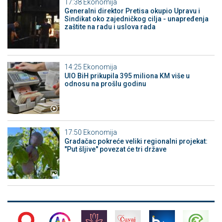
17:38
Ekonomija
Generalni direktor Pretisa okupio Upravu i
Sindikat oko zajedničkog cilja - unapređenja
zaštite na radu i uslova rada
14:25
Ekonomija
UIO BiH prikupila 395 miliona KM više u
odnosu na prošlu godinu
17:50
Ekonomija
Gradačac pokreće veliki regionalni projekat:
"Put šljive" povezat će tri države