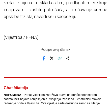
kretanje cijena i u skladu s tim, predlagati mjere koje
imaju za cilj zaštitu potrošača, ali i očuvanje uredne
opskrbe tržišta, navodi se u saopćenju.
(Vijesti.ba / FENA)
Podijeli ovaj članak
Facebook
X
Kopiraj link
Više
Chat čitatelja
NAPOMENA
- Portal Vijesti.ba zadržava pravo da obriše neprimjeren
sadržaj bez najave i objašnjenja. Mišljenja iznešena u chatu nisu stavovi
redakcije portala Vijesti.ba. Ova vijest je sada dostupna samo za čitanje.