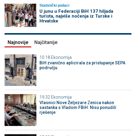
Statistički podaci
U junu u Federaciji BiH 137 hiljada
turista, najviše noćenja iz Turske i
Hrvatske
Najnovije
Najčitanije
10:18
Ekonomija
BiH zvanično aplicirala za pristupanje SEPA
području
19:32
Ekonomija
Vlasnici Nove Željezare Zenica nakon
sastanka s Vladom FBiH: Nisu ponudili
rješenje