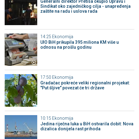
Generalni direktor Pretisa okupio Upravu i
Sindikat oko zajedničkog cilja - unapređenja
zaštite na radu i uslova rada
14:25
Ekonomija
UIO BiH prikupila 395 miliona KM više u
odnosu na prošlu godinu
17:50
Ekonomija
Gradačac pokreće veliki regionalni projekat:
"Put šljive" povezat će tri države
10:15
Ekonomija
Jedina riječna luka u BiH ostvarila dobit: Nova
dizalica donijela rast prihoda