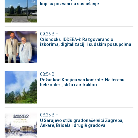
koji su pozvani na saslušanje
09:26
BiH
Crishock u IDDEEA-i: Razgovarano o
izborima, digitalizaciji i sudskim postupcima
08:54
BiH
Požar kod Konjica van kontrole: Na terenu
helikopteri, stižu i air traktori
08:25
BiH
U Sarajevo stižu gradonačelnici Zagreba,
Ankare, Brisela i drugih gradova