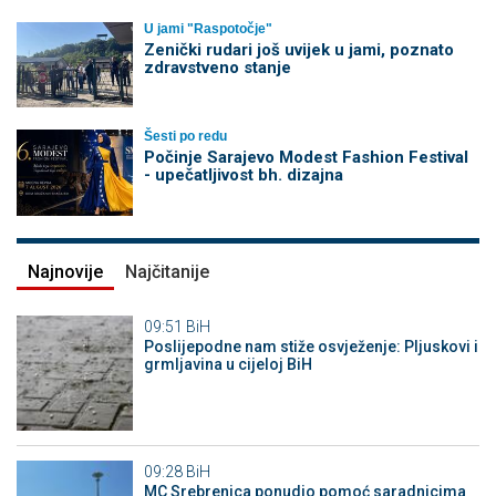
U jami "Raspotočje"
Zenički rudari još uvijek u jami, poznato
zdravstveno stanje
Šesti po redu
Počinje Sarajevo Modest Fashion Festival
- upečatljivost bh. dizajna
Najnovije
Najčitanije
09:51
BiH
Poslijepodne nam stiže osvježenje: Pljuskovi i
grmljavina u cijeloj BiH
09:28
BiH
MC Srebrenica ponudio pomoć saradnicima