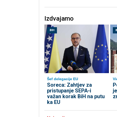
Izdvajamo
BIH
B
Šef delegacije EU
Vi
Soreca: Zahtjev za
P
pristupanje SEPA-i
j
važan korak BiH na putu
z
ka EU