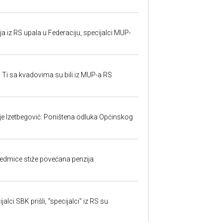
 iz RS upala u Federaciju, specijalci MUP-
 Ti sa kvadovima su bili iz MUP-a RS
ije Izetbegović: Poništena odluka Općinskog
edmice stiže povećana penzija
alci SBK prišli, "specijalci" iz RS su