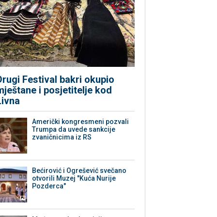
Drugi Festival bakri okupio
mještane i posjetitelje kod
Livna
Američki kongresmeni pozvali
Trumpa da uvede sankcije
zvaničnicima iz RS
Bećirović i Ogrešević svečano
otvorili Muzej "Kuća Nurije
Pozderca"