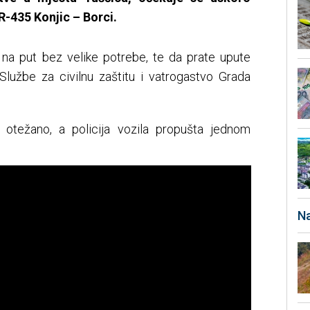
R-435 Konjic – Borci.
na put bez velike potrebe, te da prate upute
z Službe za civilnu zaštitu i vatrogastvo Grada
 otežano, a policija vozila propušta jednom
Na