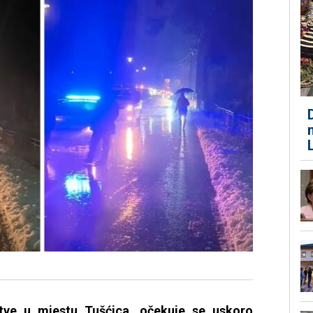
etve u mjestu Tušćica, očekuje se uskoro