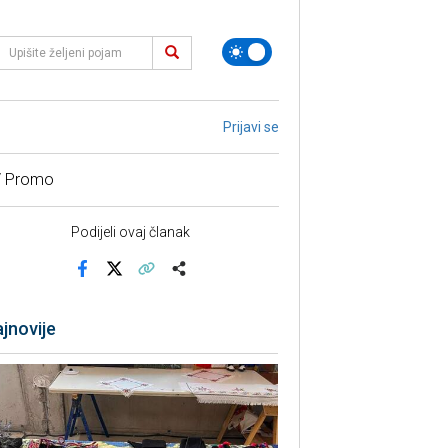
Prijavi se
/ Promo
Podijeli ovaj članak
Facebook
X
Kopiraj link
Više
jnovije