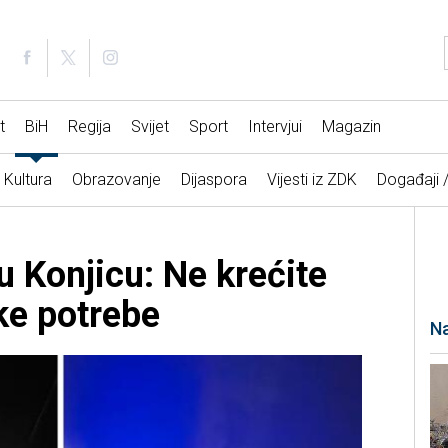
t
BiH
Regija
Svijet
Sport
Intervjui
Magazin
Kultura
Obrazovanje
Dijaspora
Vijesti iz ZDK
Događaji 
u Konjicu: Ne krećite
ke potrebe
Na