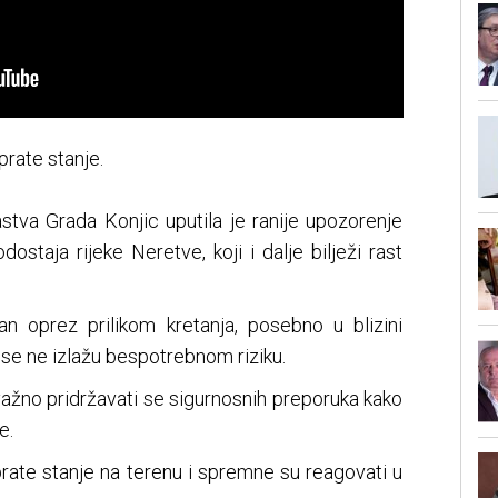
prate stanje.
astva Grada Konjic uputila je ranije upozorenje
taja rijeke Neretve, koji i dalje bilježi rast
n oprez prilikom kretanja, posebno u blizini
a se ne izlažu bespotrebnom riziku.
e važno pridržavati se sigurnosnih preporuka kako
e.
rate stanje na terenu i spremne su reagovati u