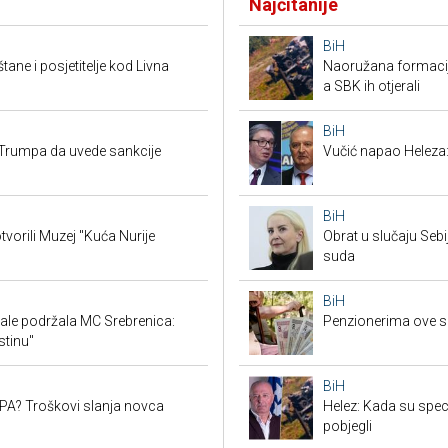
Najčitanije
BiH
tane i posjetitelje kod Livna
Naoružana formacija
a SBK ih otjerali
BiH
Trumpa da uvede sankcije
Vučić napao Heleza:
BiH
tvorili Muzej "Kuća Nurije
Obrat u slučaju Seb
suda
BiH
ale podržala MC Srebrenica:
Penzionerima ove s
stinu"
BiH
SEPA? Troškovi slanja novca
Helez: Kada su specij
pobjegli