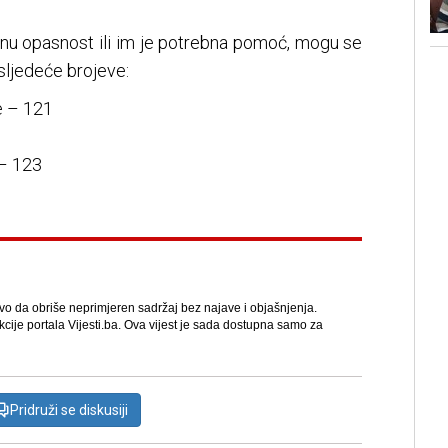
lnu opasnost ili im je potrebna pomoć, mogu se
sljedeće brojeve:
e – 121
 – 123
avo da obriše neprimjeren sadržaj bez najave i objašnjenja.
kcije portala Vijesti.ba. Ova vijest je sada dostupna samo za
Pridruži se diskusiji