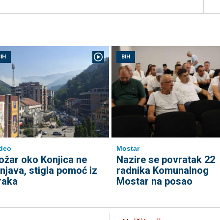
IH
BIH
deo
Mostar
ožar oko Konjica ne
Nazire se povratak 22
enjava, stigla pomoć iz
radnika Komunalnog
raka
Mostar na posao