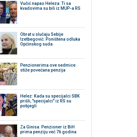
Vučić napao Heleza: Ti sa
kvadovima su bili iz MUP-a RS
Obrat u slučaju Sebije
Izetbegović: Poništena odluka
Općinskog suda
Penzionerima ove sedmice
stiže povećana penzija
Helez: Kada su specijalci SBK
prišli, "specijalci" iz RS su
pobjegli
Za Ginisa: Penzioner iz BiH
prima penziju već 76 godina