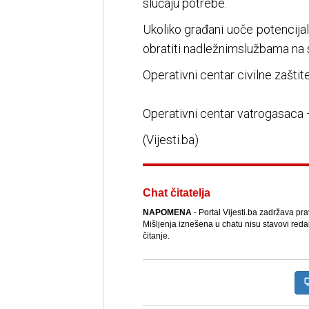
slučaju potrebe.
Ukoliko građani uoče potencija
obratiti nadležnimslužbama na 
Operativni centar civilne zaštit
Operativni centar vatrogasaca
(Vijesti.ba)
Chat čitatelja
NAPOMENA
- Portal Vijesti.ba zadržava pr
Mišljenja iznešena u chatu nisu stavovi reda
čitanje.