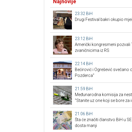
Najnovije
23:32
BiH
Drugi Festival bakri okupio mješ
23:12
BiH
Američki kongresmeni pozvali 
zvaničnicima iz RS
22:14
BiH
Bećirović i Ogrešević svečano o
Pozderca"
21:59
BiH
Međunarodna komisija za nest
"Stanite uz one koji se bore za i
21:06
BiH
Šta će značiti članstvo BiH u 
dosta manji