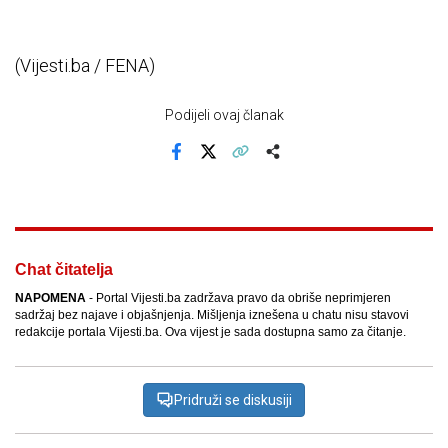
(Vijesti.ba / FENA)
Podijeli ovaj članak
Facebook
X
Kopiraj link
Više
Chat čitatelja
NAPOMENA
- Portal Vijesti.ba zadržava pravo da obriše neprimjeren
sadržaj bez najave i objašnjenja. Mišljenja iznešena u chatu nisu stavovi
redakcije portala Vijesti.ba. Ova vijest je sada dostupna samo za čitanje.
Pridruži se diskusiji