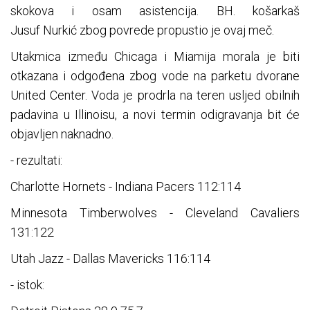
skokova i osam asistencija. BH. košarkaš
Jusuf Nurkić zbog povrede propustio je ovaj meč.
Utakmica između Chicaga i Miamija morala je biti
otkazana i odgođena zbog vode na parketu dvorane
United Center. Voda je prodrla na teren usljed obilnih
padavina u Illinoisu, a novi termin odigravanja bit će
objavljen naknadno.
- rezultati:
Charlotte Hornets - Indiana Pacers 112:114
Minnesota Timberwolves - Cleveland Cavaliers
131:122
Utah Jazz - Dallas Mavericks 116:114
- istok: