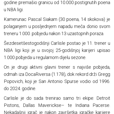
godine premašio granicu od 10.000 postignutih poena
u NBA ligi.
Kamerunac Pascal Siakam (30 poena, 14 skokova) je
polaganjem u posljednjem napadu meča donio svom
treneru 1.000. pobjedu nakon 13 uzastopnih poraza.
Šezdesetšestogodišnji Carlisle postao je 11. trener u
NBA ligi koji je u svojoj 25-godišnjoj karijeri upisao
1.000 pobjeda u regularnom dijelu sezone.
On je drugi aktivni glavni trener s najviše pobjeda,
odmah iza DocaRiversa (1.178), dok rekord drži Gregg
Popovich, koji je San Antonio Spurse vodio od 1996.
do 2024. godine.
Carlisle je do sada trenirao samo tri ekipe: Detroit
Pistons, Dallas Maverickse– te Indiana Pacerse.
Nekadašnji igrač je nakon završetka igračke karijere