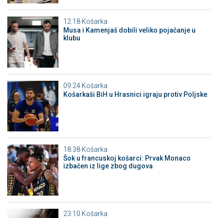
12:18
Košarka
Musa i Kamenjaš dobili veliko pojačanje u
klubu
09:24
Košarka
Košarkaši BiH u Hrasnici igraju protiv Poljske
18:38
Košarka
Šok u francuskoj košarci: Prvak Monaco
izbačen iz lige zbog dugova
23:10
Košarka