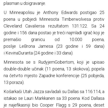
plasman u doigravanje.
U Minneapolisu je Anthony Edwards postigao 25
poena u pobjedi Minnesota Timberwolvesa protiv
Cleveland Cavaliersa rezultatom 131:122. Sa 24
godine i 156 dana postao je treći najmlađi igrač koji je
premašio granicu od 10.000 poena,
poslije LeBrona Jamesa (23 godine i 59 dana)
i KevinaDuranta (24 godine i 33 dana).
Minnesota se s RudyjemGobertom, koji je upisao
double-double učinak (11 poena, 13 skokova), popela
na četvrto mjesto Zapadne konferencije (25 pobjeda,
13 poraza).
Košarkaši Utah Jazza savladali su Dallas sa 116:114, a
istakao se Lauri Markkanen sa 33 poena. Kod Dallasa
je najefikasniji bio Cooper Flagg s 29 poena, deset