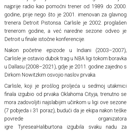
najprije radio kao pomoćni trener od 1989. do 2000.
godine, prije nego što je 2001. imenovan za glavnog
trenera Detroit Pistonsa. Carlisle je 2002. proglašen
trenerom godine, a već naredne sezone odveo je
Detroit u finale istočne konferencije.
Nakon početne epizode u Indiani (2003–2007),
Carlisle je ostavio dubok trag u NBA ligi tokom boravka
u Dallasu (2008–2021), gdje je 2011. godine zajedno s
Dirkom Nowitzkim osvojio naslov prvaka.
Carlisle, koji je prošlog proljeća u sedmoj utakmici
finala izgubio od prvaka Oklahoma Cityja, trenutno se
mora zadovoljiti najslabijim učinkom u ligi ove sezone
(7 pobjeda i 31 poraz), budući da je ekipa nakon teške
povrede organizatora
igre TyreseaHaliburtona izgubila svaku nadu za