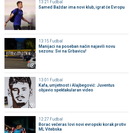
13:21
Fudbal
Samed Baždar ima novi klub, igrat će Evropu
13:15
Fudbal
Manijaci na poseban način najavili novu
sezonu: Svi na Grbavicu!
13:01
Fudbal
Kafa, umjetnost i Alajbegović: Juventus
objavio spektakularan video
12:27
Fudbal
Borac večeras lovi novi evropski korak protiv
ML Vitebska