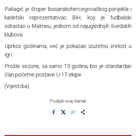
Pašagić je štoper bosanskohercegovačkog porijekla i
kadetski reprezentativac BiH, koji je fudbalski
odrastao u Malmeu, jednom od najuglednijih švedskih
klubova.
Uprkos godinama, već je pokazao izuzetnu zrelost u
igri.
Prošle sezone, sa samo 15 godina, bio je standardan
član početne postave U-17 ekipe.
(Vijesti.ba)
Podijeli ovaj članak
Facebook
X
Kopiraj link
Više