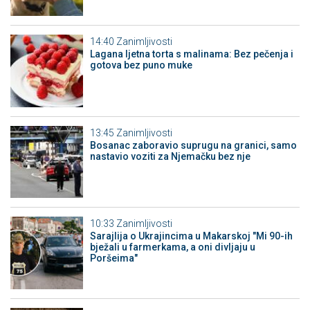
14:40
Zanimljivosti
Lagana ljetna torta s malinama: Bez pečenja i
gotova bez puno muke
13:45
Zanimljivosti
Bosanac zaboravio suprugu na granici, samo
nastavio voziti za Njemačku bez nje
10:33
Zanimljivosti
Sarajlija o Ukrajincima u Makarskoj "Mi 90-ih
bježali u farmerkama, a oni divljaju u
Poršeima"