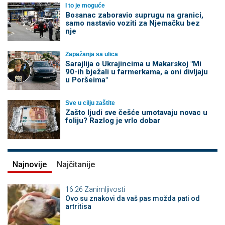
I to je moguće
Bosanac zaboravio suprugu na granici,
samo nastavio voziti za Njemačku bez
nje
Zapažanja sa ulica
Sarajlija o Ukrajincima u Makarskoj "Mi
90-ih bježali u farmerkama, a oni divljaju
u Poršeima"
Sve u cilju zaštite
Zašto ljudi sve češće umotavaju novac u
foliju? Razlog je vrlo dobar
Najnovije
Najčitanije
16:26
Zanimljivosti
Ovo su znakovi da vaš pas možda pati od
artritisa