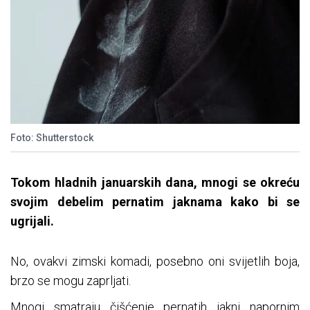
Foto: Shutterstock
Tokom hladnih januarskih dana, mnogi se okreću
svojim debelim pernatim jaknama kako bi se
ugrijali.
No, ovakvi zimski komadi, posebno oni svijetlih boja,
brzo se mogu zaprljati.
Mnogi smatraju čišćenje pernatih jakni napornim