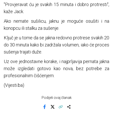
"Provjeravat ću je svakih 15 minuta i dobro protresti",
kaže Jack.
Ako nemate sušilicu, jaknu je moguće osušiti i na
konopcu ili stalku za sušenje.
Ključ je u tome da se jakna redovno protrese svakih 20
do 30 minuta kako bi zadržala volumen, iako će proces
sušenja trajati duže.
Uz ove jednostavne korake, i najprljavija pernata jakna
može izgledati gotovo kao nova, bez potrebe za
profesionalnim čišćenjem.
(Vijesti.ba)
Podijeli ovaj članak
Facebook
X
Kopiraj link
Više