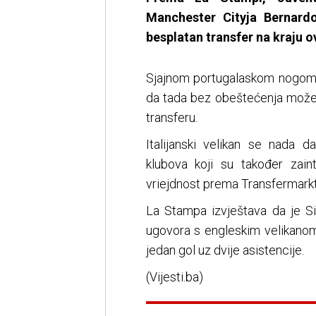
Manchester Cityja Bernard
besplatan transfer na kraju 
Sjajnom portugalaskom nogomet
da tada bez obeštećenja može 
transferu.
Italijanski velikan se nada d
klubova koji su također zaint
vriejdnost prema Transfermarktu
La Stampa izvještava da je Si
ugovora s engleskim velikano
jedan gol uz dvije asistencije.
(Vijesti.ba)