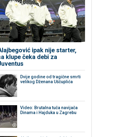
Alajbegović ipak nije starter,
sa klupe čeka debi za
Juventus
Dvije godine od tragične smrti
velikog Dženana Uščuplića
Video: Brutalna tuča navijača
Dinama i Hajduka u Zagrebu