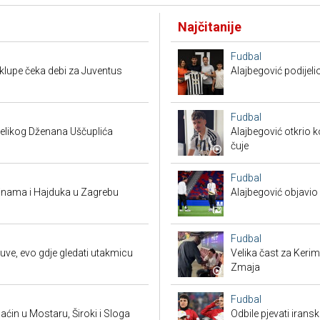
Najčitanije
Fudbal
a klupe čeka debi za Juventus
Alajbegović podijeli
Fudbal
 velikog Dženana Uščuplića
Alajbegović otkrio k
čuje
Fudbal
Dinama i Hajduka u Zagrebu
Alajbegović objavio 
Fudbal
uve, evo gdje gledati utakmicu
Velika čast za Keri
Zmaja
Fudbal
ćin u Mostaru, Široki i Sloga
Odbile pjevati irans