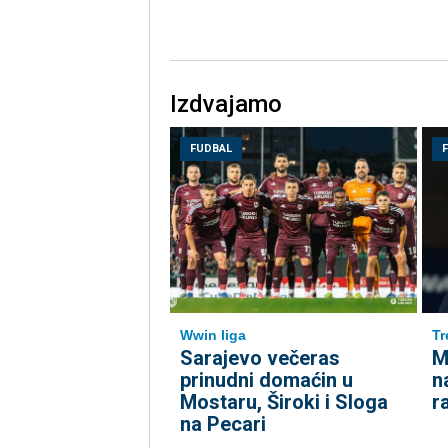
Izdvajamo
FUDBAL
Wwin liga
Tr
Sarajevo večeras
M
prinudni domaćin u
n
Mostaru, Široki i Sloga
r
na Pecari