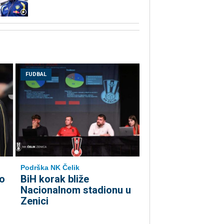
FUDBAL
Podrška NK Čelik
o
BiH korak bliže
Nacionalnom stadionu u
Zenici