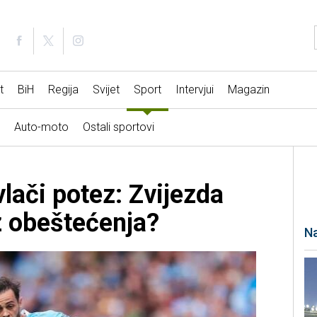
t
BiH
Regija
Svijet
Sport
Intervjui
Magazin
Auto-moto
Ostali sportovi
lači potez: Zvijezda
z obeštećenja?
Na