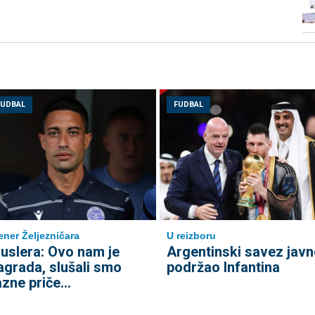
FUDBAL
FUDBAL
ener Željezničara
U reizboru
uslera: Ovo nam je
Argentinski savez javn
agrada, slušali smo
podržao Infantina
azne priče...