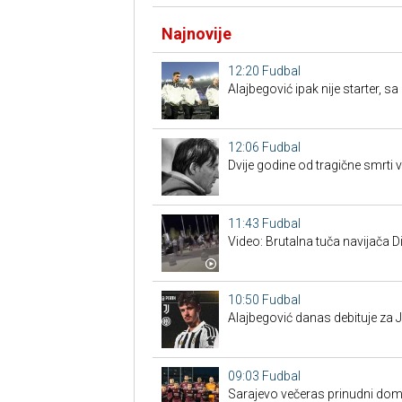
Najnovije
12:20
Fudbal
Alajbegović ipak nije starter, s
12:06
Fudbal
Dvije godine od tragične smrti
11:43
Fudbal
Video: Brutalna tuča navijača 
10:50
Fudbal
Alajbegović danas debituje za J
09:03
Fudbal
Sarajevo večeras prinudni doma