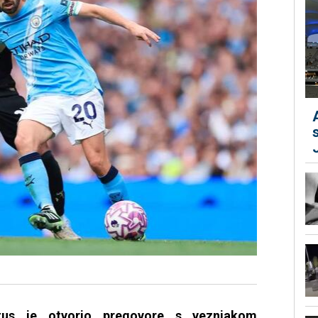
us je otvorio pregovore s veznjakom