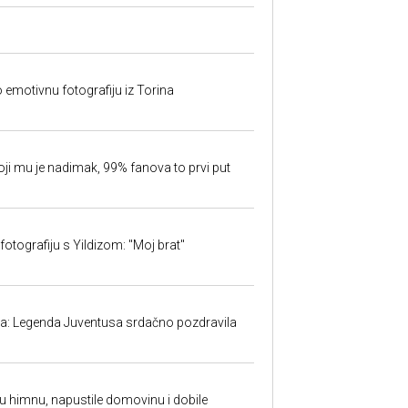
o emotivnu fotografiju iz Torina
oji mu je nadimak, 99% fanova to prvi put
fotografiju s Yildizom: "Moj brat"
ma: Legenda Juventusa srdačno pozdravila
ku himnu, napustile domovinu i dobile