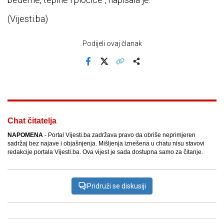
(Vijesti.ba)
Podijeli ovaj članak
Facebook
X
Kopiraj link
Više
Chat čitatelja
NAPOMENA
- Portal Vijesti.ba zadržava pravo da obriše neprimjeren
sadržaj bez najave i objašnjenja. Mišljenja iznešena u chatu nisu stavovi
redakcije portala Vijesti.ba. Ova vijest je sada dostupna samo za čitanje.
Pridruži se diskusiji