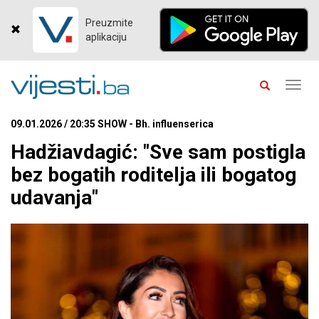
Preuzmite
aplikaciju
Toggl
navig
09.01.2026 / 20:35 SHOW - Bh. influenserica
Hadžiavdagić: "Sve sam postigla
bez bogatih roditelja ili bogatog
udavanja"