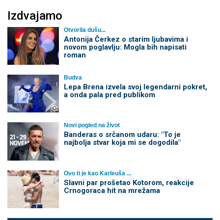
Izdvajamo
Otvorila dušu...
Antonija Čerkez o starim ljubavima i
novom poglavlju: Mogla bih napisati
roman
Budva
Lepa Brena izvela svoj legendarni pokret,
a onda pala pred publikom
Novi pogled na život
Banderas o srčanom udaru: "To je
najbolja stvar koja mi se dogodila"
Ovo ti je kao Karleuša ...
Slavni par prošetao Kotorom, reakcije
Crnogoraca hit na mrežama