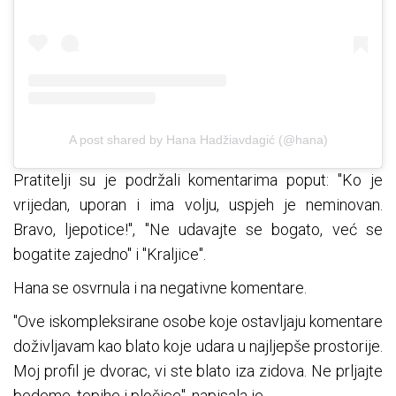
A post shared by Hana Hadžiavdagić (@hana)
Pratitelji su je podržali komentarima poput: "Ko je
vrijedan, uporan i ima volju, uspjeh je neminovan.
Bravo, ljepotice!", "Ne udavajte se bogato, već se
bogatite zajedno" i "Kraljice".
Hana se osvrnula i na negativne komentare.
"Ove iskompleksirane osobe koje ostavljaju komentare
doživljavam kao blato koje udara u najljepše prostorije.
Moj profil je dvorac, vi ste blato iza zidova. Ne prljajte
bedeme, tepihe i pločice", napisala je.