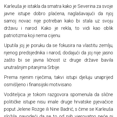
Karleuša je istakla da smatra kako je Severina za svoje
javne istupe dobro plaćena, naglašavajući da njoj
samoj novac nije potreban kako bi stala uz svoju
državu i narod. Kako je rekla, to vidi kao oblik
patriotizma koji nema cijenu.
Uputila joj je poruku da se fokusira na vlastitu zemlju,
njenog predsjednika i narod, dodajući da joj nije jasno
zašto bi se javna ličnost iz druge države bavila
unutrašnjim pitanjima Srbije.
Prema njenim riječima, takvi istupi djeluju unaprijed
osmišljeno i finansijski motivisano.
Voditeljica je tokom razgovora spomenula da slične
političke istupe nisu imale druge hrvatske pjevačice
poput Jelene Rozge ili Nine Badrić, s čime se Karleuša
složila, navodeći da se to od njih vjerovatno neće ni