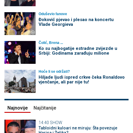
Oduševio fanove
Đoković pjevao i plesao na koncertu
Vlade Georgieva
Čolić, Brena ...
Ko su najbogatije estradne zvijezde u
Srbiji: Godinama zarađuju milione
Hoće li se održati?
Hiljade ljudi ispred crkve čeka Ronaldovo
vjenčanje, ali par nije tu!
Najnovije
Najčitanije
14:40
SHOW
Tabloidni kuloari ne miruju: Šta povezuje
Harisa i Željka?