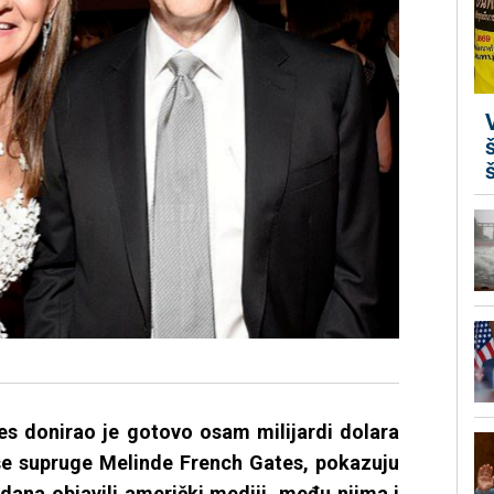
ates donirao je gotovo osam milijardi dolara
ivše supruge Melinde French Gates, pokazuju
 dana objavili američki mediji, među njima i