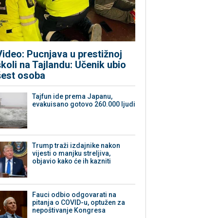
Video: Pucnjava u prestižnoj
školi na Tajlandu: Učenik ubio
šest osoba
Tajfun ide prema Japanu,
evakuisano gotovo 260.000 ljudi
Trump traži izdajnike nakon
vijesti o manjku streljiva,
objavio kako će ih kazniti
Fauci odbio odgovarati na
pitanja o COVID-u, optužen za
nepoštivanje Kongresa