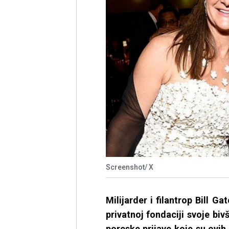
Screenshot/ X
Milijarder i filantrop Bill G
privatnoj fondaciji svoje b
poreske prijave koje su ovih