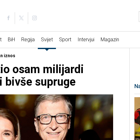
t
BiH
Regija
Svijet
Sport
Intervjui
Magazin
an iznos
tio osam milijardi
i bivše supruge
Na