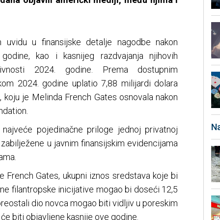
 uvidu u finansijske detalje nagodbe nakon
godine, kao i kasnijeg razdvajanja njihovih
aktivnosti 2024. godine. Prema dostupnim
kom 2024. godine uplatio 7,88 milijardi dolara
es, koju je Melinda French Gates osnovala nakon
ndation.
Na
najveće pojedinačne priloge jednoj privatnoj
 zabilježene u javnim finansijskim evidencijama
ama.
e French Gates, ukupni iznos sredstava koje bi
ene filantropske inicijative mogao bi doseći 12,5
 preostali dio novca mogao biti vidljiv u poreskim
će biti objavljene kasnije ove godine.