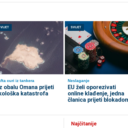
SVIJET
SVIJET
fta curi iz tankera
Neslaganje
z obalu Omana prijeti
EU želi oporezivati
kološka katastrofa
online klađenje, jedna
članica prijeti blokado
Najčitanije