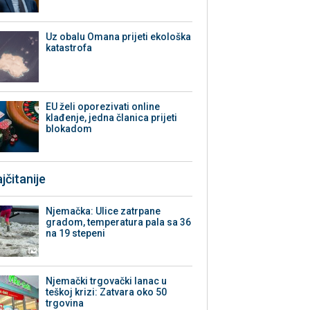
Uz obalu Omana prijeti ekološka
katastrofa
EU želi oporezivati online
klađenje, jedna članica prijeti
blokadom
jčitanije
Njemačka: Ulice zatrpane
gradom, temperatura pala sa 36
na 19 stepeni
Njemački trgovački lanac u
teškoj krizi: Zatvara oko 50
trgovina