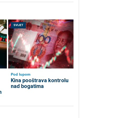
SVIJET
Pod lupom
Kina pooštrava kontrolu
nad bogatima
m