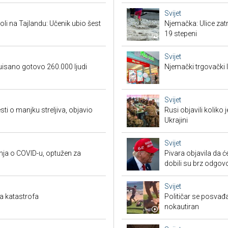
Svijet
oli na Tajlandu: Učenik ubio šest
Njemačka: Ulice zat
19 stepeni
Svijet
uisano gotovo 260.000 ljudi
Njemački trgovački l
Svijet
sti o manjku streljiva, objavio
Rusi objavili koliko
Ukrajini
Svijet
nja o COVID-u, optužen za
Pivara objavila da ć
dobili su brz odgov
Svijet
a katastrofa
Političar se posvađ
nokautiran