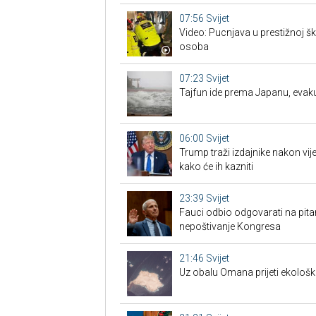
07:56
Svijet
Video: Pucnjava u prestižnoj šk
osoba
07:23
Svijet
Tajfun ide prema Japanu, evak
06:00
Svijet
Trump traži izdajnike nakon vije
kako će ih kazniti
23:39
Svijet
Fauci odbio odgovarati na pita
nepoštivanje Kongresa
21:46
Svijet
Uz obalu Omana prijeti ekološk