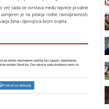
ies već sada se svrstava među najveće privatne
 usmjeren je na pitanja rodne ravnopravnosti,
anja žena i djevojčica širom svijeta.
avo da obriše neprimjeren sadržaj bez najave i objašnjenja.
kcije portala Vijesti.ba. Ova vijest je sada dostupna samo za
Pridruži se diskusiji