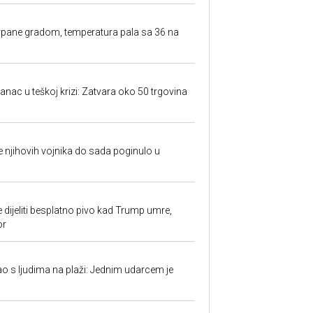
rpane gradom, temperatura pala sa 36 na
anac u teškoj krizi: Zatvara oko 50 trgovina
 je njihovih vojnika do sada poginulo u
e dijeliti besplatno pivo kad Trump umre,
or
ao s ljudima na plaži: Jednim udarcem je