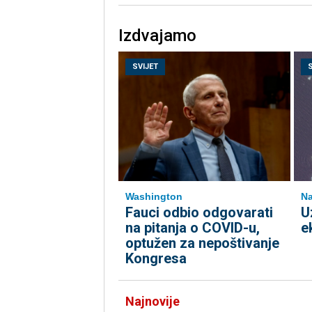
Izdvajamo
SVIJET
Washington
Na
Fauci odbio odgovarati
U
na pitanja o COVID-u,
e
optužen za nepoštivanje
Kongresa
Najnovije