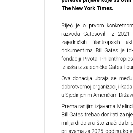
The New York Times.
Riječ je o prvom konkretnom
razvoda Gatesovih iz 2021. 
zajedničkih filantropskih 
dokumentima, Bill Gates je to
fondaciji Pivotal Philanthropi
izlaska iz zajedničke Gates Fou
Ova donacija ubraja se među 
dobrotvornoj organizaciji ikada
u Sjedinjenim Američkim Držav
Prema ranijim izjavama Melind
Bill Gates trebao donirati za nj
milijardi dolara, što znači da bi
prijavama za 2025. godinu, koje 