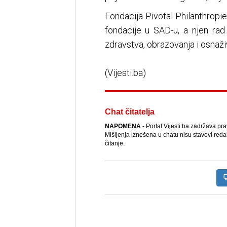
Fondacija Pivotal Philanthrop
fondacije u SAD-u, a njen rad
zdravstva, obrazovanja i osnaživ
(Vijesti.ba)
Chat čitatelja
NAPOMENA
- Portal Vijesti.ba zadržava pr
Mišljenja iznešena u chatu nisu stavovi reda
čitanje.