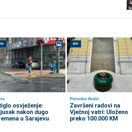
IH
BIH
to
Potvrdio Avdić
tiglo osvježenje:
Završeni radovi na
ljusak nakon dugo
Vječnoj vatri: Uloženo
remena u Sarajevu
preko 100.000 KM