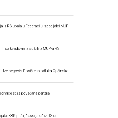
 iz RS upala u Federaciju, specijalci MUP-
 Ti sa kvadovima su bili iz MUP-a RS
ije Izetbegović: Poništena odluka Općinskog
edmice stiže povećana penzija
alci SBK prišli, "specijalci" iz RS su