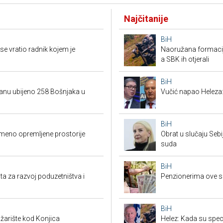
Najčitanije
BiH
e vratio radnik kojem je
Naoružana formacija
a SBK ih otjerali
BiH
danu ubijeno 258 Bošnjaka u
Vučić napao Heleza:
BiH
emeno opremljene prostorije
Obrat u slučaju Seb
suda
BiH
ta za razvoj poduzetništva i
Penzionerima ove s
BiH
žarište kod Konjica
Helez: Kada su specij