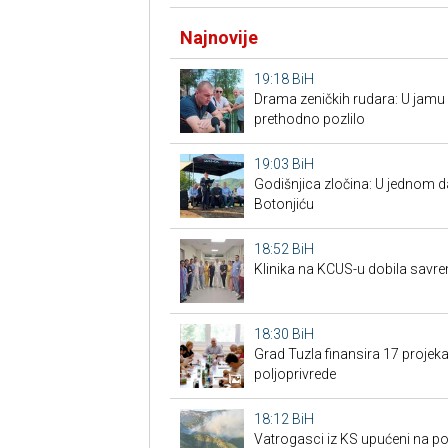
Najnovije
19:18
BiH
Drama zeničkih rudara: U jamu s
prethodno pozlilo
19:03
BiH
Godišnjica zločina: U jednom 
Botonjiću
18:52
BiH
Klinika na KCUS-u dobila savr
18:30
BiH
Grad Tuzla finansira 17 projeka
poljoprivrede
18:12
BiH
Vatrogasci iz KS upućeni na po