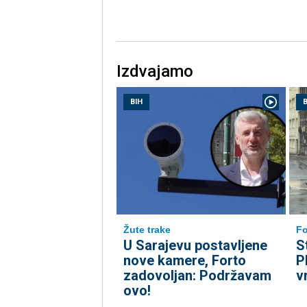
Izdvajamo
BIH
B
Fo
Žute trake
S
U Sarajevu postavljene
P
nove kamere, Forto
v
zadovoljan: Podržavam
ovo!