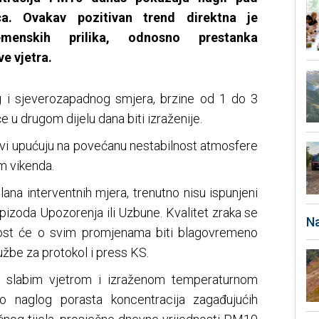
ca. Ovakav pozitivan trend direktna je
emenskih prilika, odnosno prestanka
ve vjetra.
g i sjeverozapadnog smjera, brzine od 1 do 3
 u drugom dijelu dana biti izraženije.
ovi upućuju na povećanu nestabilnost atmosfere
m vikenda.
ana interventnih mjera, trenutno nisu ispunjeni
pizoda Upozorenja ili Uzbune. Kvalitet zraka se
Na
avnost će o svim promjenama biti blagovremeno
užbe za protokol i press KS.
ni slabim vjetrom i izraženom temperaturnom
do naglog porasta koncentracija zagađujućih