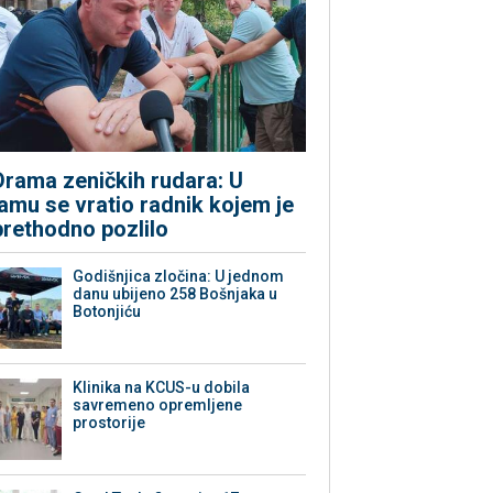
Drama zeničkih rudara: U
jamu se vratio radnik kojem je
prethodno pozlilo
Godišnjica zločina: U jednom
danu ubijeno 258 Bošnjaka u
Botonjiću
Klinika na KCUS-u dobila
savremeno opremljene
prostorije