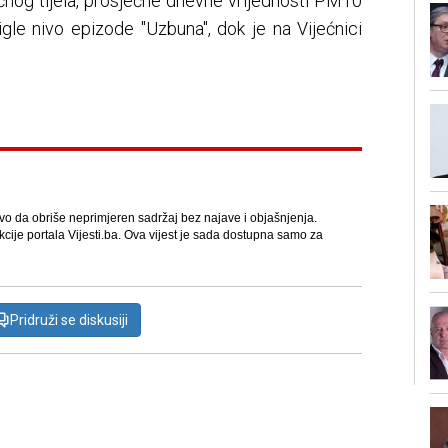
učnog tijela, prosječne dnevne vrijednosti PM10
igle nivo epizode "Uzbuna", dok je na Vijećnici
avo da obriše neprimjeren sadržaj bez najave i objašnjenja.
kcije portala Vijesti.ba. Ova vijest je sada dostupna samo za
Pridruži se diskusiji