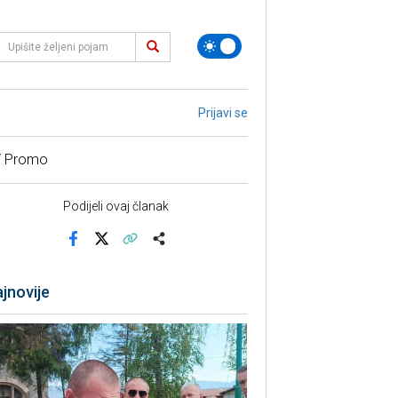
Prijavi se
/ Promo
Podijeli ovaj članak
Facebook
X
Kopiraj link
Više
jnovije