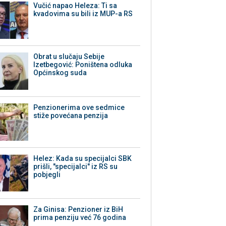
Vučić napao Heleza: Ti sa
kvadovima su bili iz MUP-a RS
Obrat u slučaju Sebije
Izetbegović: Poništena odluka
Općinskog suda
Penzionerima ove sedmice
stiže povećana penzija
Helez: Kada su specijalci SBK
prišli, "specijalci" iz RS su
pobjegli
Za Ginisa: Penzioner iz BiH
prima penziju već 76 godina