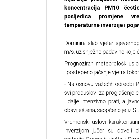
koncentracija PM10 česti
posljedica promjene vr
temperaturne inverzije i poja
Dominira slab vjetar sjeverno
m/s, uz snježne padavine koje će
Prognozirani meteorološki usl
i postepeno jačanje vjetra toko
- Na osnovu važećih odredbi Pl
svi preduslovi za proglašenje e
i dalje intenzivno prati, a j
obaviještena, saopćeno je iz Sl
Vremenski uslovi karakterisa
inverzijom jučer su doveli 