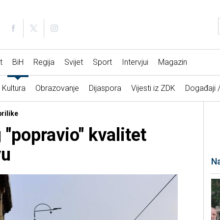
t
BiH
Regija
Svijet
Sport
Intervjui
Magazin
Kultura
Obrazovanje
Dijaspora
Vijesti iz ZDK
Događaji 
rilike
 "popravio" kvalitet
vu
Na