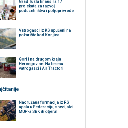
Grad Tuzla finansira 17
projekata za razvoj
poduzetništva i poljoprivrede
Vatrogasci iz KS upućeni na
požarište kod Konjica
Gori i na drugom kraju
Hercegovine: Na terenu
vatrogasci i Air Tractori
jčitanije
Naoružana formacija iz RS
upala u Federaciju, specijalci
MUP-a SBK ih otjerali