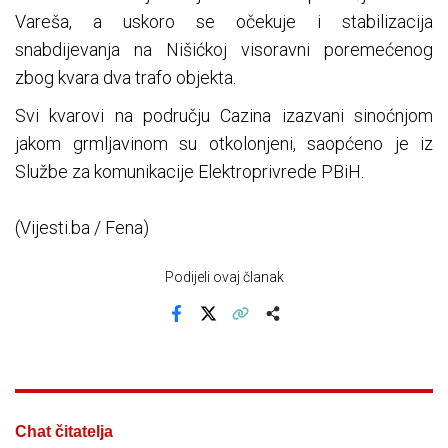
Vareša, a uskoro se očekuje i stabilizacija
snabdijevanja na Nišićkoj visoravni poremećenog
zbog kvara dva trafo objekta.
Svi kvarovi na području Cazina izazvani sinoćnjom
jakom grmljavinom su otkolonjeni, saopćeno je iz
Službe za komunikacije Elektroprivrede PBiH.
(Vijesti.ba / Fena)
Podijeli ovaj članak
Facebook
X
Kopiraj link
Više
Chat čitatelja