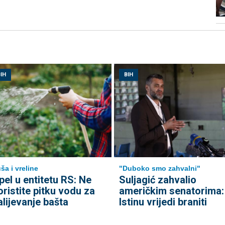
IH
BIH
ša i vreline
"Duboko smo zahvalni"
pel u entitetu RS: Ne
Suljagić zahvalio
oristite pitku vodu za
američkim senatorima:
alijevanje bašta
Istinu vrijedi braniti