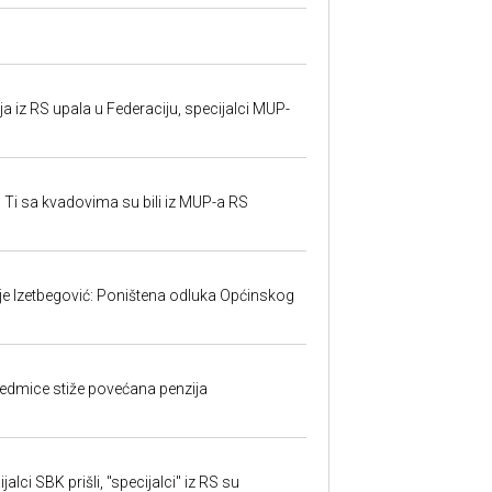
 iz RS upala u Federaciju, specijalci MUP-
 Ti sa kvadovima su bili iz MUP-a RS
ije Izetbegović: Poništena odluka Općinskog
edmice stiže povećana penzija
alci SBK prišli, "specijalci" iz RS su