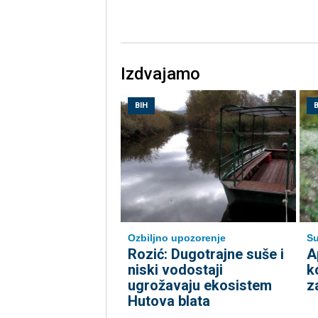
Izdvajamo
BIH
B
Ozbiljno upozorenje
Su
Rozić: Dugotrajne suše i
A
niski vodostaji
k
ugrožavaju ekosistem
z
Hutova blata