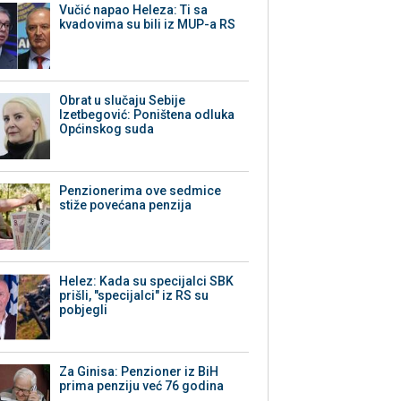
Vučić napao Heleza: Ti sa
kvadovima su bili iz MUP-a RS
Obrat u slučaju Sebije
Izetbegović: Poništena odluka
Općinskog suda
Penzionerima ove sedmice
stiže povećana penzija
Helez: Kada su specijalci SBK
prišli, "specijalci" iz RS su
pobjegli
Za Ginisa: Penzioner iz BiH
prima penziju već 76 godina