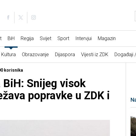
t
BiH
Regija
Svijet
Sport
Intervjui
Magazin
Kultura
Obrazovanje
Dijaspora
Vijesti iz ZDK
Događaji 
00 korisnika
 BiH: Snijeg visok
ežava popravke u ZDK i
Na