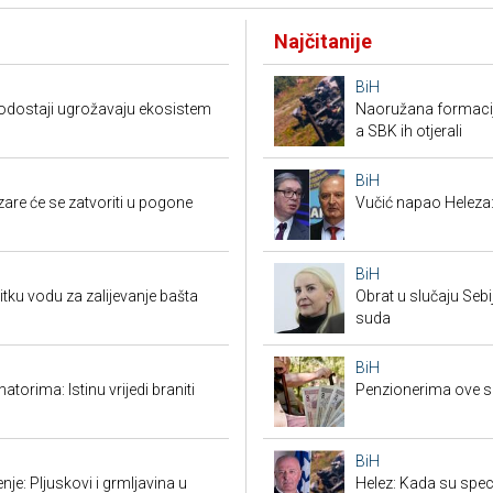
Najčitanije
BiH
 vodostaji ugrožavaju ekosistem
Naoružana formacija
a SBK ih otjerali
BiH
zare će se zatvoriti u pogone
Vučić napao Heleza:
BiH
pitku vodu za zalijevanje bašta
Obrat u slučaju Seb
suda
BiH
torima: Istinu vrijedi braniti
Penzionerima ove s
BiH
je: Pljuskovi i grmljavina u
Helez: Kada su specij