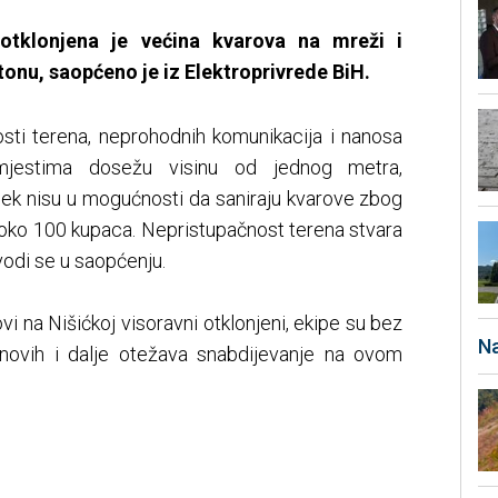
otklonjena je većina kvarova na mreži i
nu, saopćeno je iz Elektroprivrede BiH.
osti terena, neprohodnih komunikacija i nanosa
 mjestima dosežu visinu od jednog metra,
jek nisu u mogućnosti da saniraju kvarove zbog
e oko 100 kupaca. Nepristupačnost terena stvara
vodi se u saopćenju.
ovi na Nišićkoj visoravni otklonjeni, ekipe su bez
Na
 novih i dalje otežava snabdijevanje na ovom