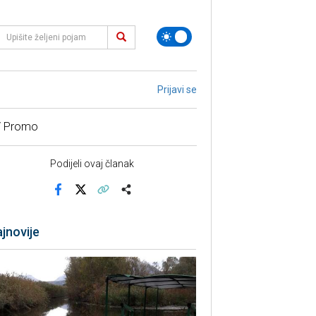
Prijavi se
/ Promo
Podijeli ovaj članak
Facebook
X
Kopiraj link
Više
jnovije