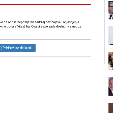
avo da obriše neprimjeren sadržaj bez najave i objašnjenja.
kcije portala Vijesti.ba. Ova vijest je sada dostupna samo za
Pridruži se diskusiji