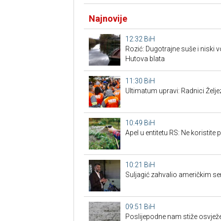
Najnovije
12:32
BiH
Rozić: Dugotrajne suše i niski
Hutova blata
11:30
BiH
Ultimatum upravi: Radnici Želje
10:49
BiH
Apel u entitetu RS: Ne koristite 
10:21
BiH
Suljagić zahvalio američkim sena
09:51
BiH
Poslijepodne nam stiže osvježen