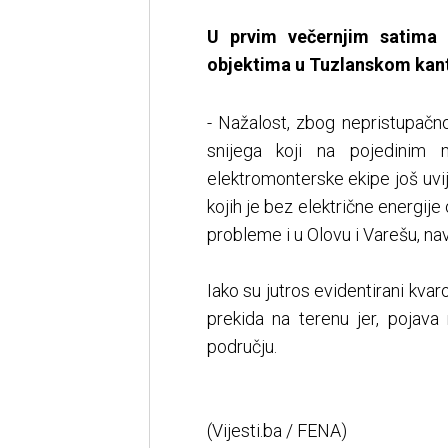
U prvim večernjim satima 
objektima u Tuzlanskom kanto
- Nažalost, zbog nepristupačn
snijega koji na pojedinim
elektromonterske ekipe još uvi
kojih je bez električne energij
probleme i u Olovu i Varešu, na
Iako su jutros evidentirani kvar
prekida na terenu jer, pojava
području.
(Vijesti.ba / FENA)