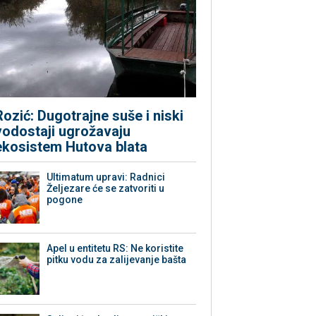
Rozić: Dugotrajne suše i niski
vodostaji ugrožavaju
ekosistem Hutova blata
Ultimatum upravi: Radnici
Željezare će se zatvoriti u
pogone
Apel u entitetu RS: Ne koristite
pitku vodu za zalijevanje bašta