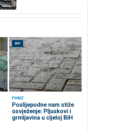
BIH
FHMZ
Poslijepodne nam stiže
osvježenje: Pljuskovi i
grmljavina u cijeloj BiH