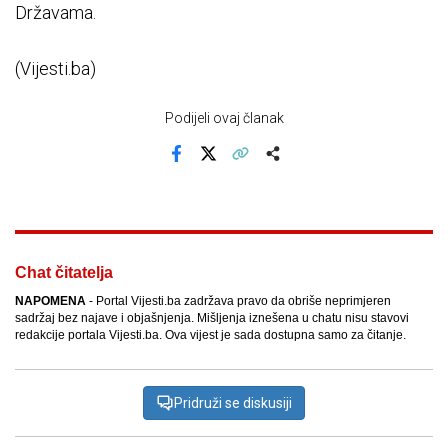
Državama.
(Vijesti.ba)
Podijeli ovaj članak
Facebook
X
Kopiraj link
Više
Chat čitatelja
NAPOMENA
- Portal Vijesti.ba zadržava pravo da obriše neprimjeren
sadržaj bez najave i objašnjenja. Mišljenja iznešena u chatu nisu stavovi
redakcije portala Vijesti.ba. Ova vijest je sada dostupna samo za čitanje.
Pridruži se diskusiji