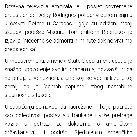
Državna televizija emitirala je i posjet privremene
predsjednice Delcy Rodriguez poljoprivrednom sajmu
u četvrti Petare u Caracasu, gdje su održani manji
skupovi podrške Maduru. Tom prilikom Rodriguez je
izjavila: “Nećemo se odmoriti ni minute dok ne vratimo
predsjednika”.
U međuvremenu, američki State Department uputio je
snažno upozorenje svojim građanima, pozvavši ih da
ne putuju u Venezuelu, a one koji se već nalaze u toj
zemlji da je “odmah napuste” zbog nestabilne
sigurnosne situacije.
U saopćenju se navodi da naoružane milicije, poznate
kao colectivos, postavljaju barikade i vrše pretrage
vozila u potrazi za dokazima o američkom
državljanstvu ili podršci Sjedinjenim Američkim