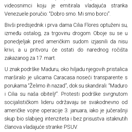
videosnimci koju je emitirala vladajuća stranka
Venezuele poručio: “Dobro smo. Mi smo borci”.
Bivši predsjednik i prva dama Cilia Flores optuženi su,
između ostalog, za trgovinu drogom. Oboje su se u
ponedjeljak pred američkim sudom izjasnili da nisu
krivi, a u pritvoru će ostati do narednog ročišta
zakazanog za 17. mart.
U znak podrške Maduru, oko hiljadu njegovih pristalica
marširalo je ulicama Caracasa noseći transparente s
porukama “Želimo ih nazad”, dok su skandirali: “Maduro
i Cilia su naša obitelj!”. Protesti podrške svrgnutom
socijalističkom lideru održavaju se svakodnevno od
američke vojne operacije 3. januara, iako je jučerašnji
skup bio slabijeg intenziteta i bez prisustva istaknutih
članova vladajuće stranke PSUV.